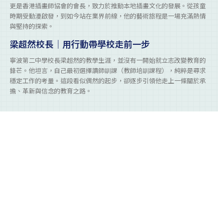
更是香港插畫師協會的會長，致力於推動本地插畫文化的發展。從孩童
時期受動漫啟發，到如今站在業界前線，他的藝術旅程是一場充滿熱情
與堅持的探索。
梁超然校長｜用行動帶學校走前一步
寧波第二中學校長梁超然的教學生涯，並沒有一開始就立志改變教育的
鋒芒。他坦言，自己最初選擇讀師訓課（教師培訓課程），純粹是尋求
穩定工作的考量。這段看似偶然的起步，卻逐步引領他走上一條關於承
擔、革新與信念的教育之路。