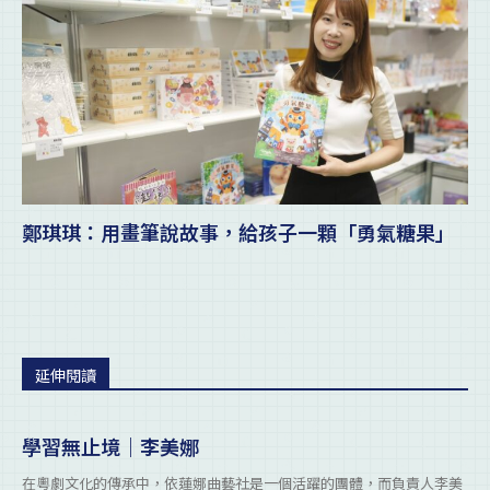
鄭琪琪：用畫筆說故事，給孩子一顆「勇氣糖果」
延伸閱讀
學習無止境｜李美娜
在粵劇文化的傳承中，依蓮娜曲藝社是一個活躍的團體，而負責人李美