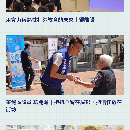
用實力與熱忱打造教育的未來｜鄧皓陽
荃灣區議員 葛兆源｜把初心留在屋邨，把信任放在
街坊...