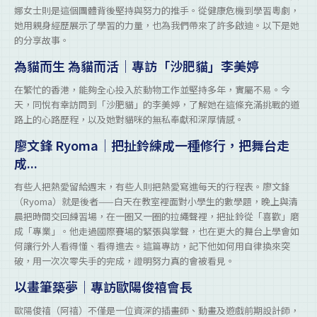
娜女士則是這個團體背後堅持與努力的推手。從健康危機到學習粵劇，
她用親身經歷展示了學習的力量，也為我們帶來了許多啟迪。以下是她
的分享故事。
為貓而生 為貓而活｜專訪「沙肥貓」李美婷
在繁忙的香港，能夠全心投入於動物工作並堅持多年，實屬不易。今
天，同悅有幸訪問到「沙肥貓」的李美婷，了解她在這條充滿挑戰的道
路上的心路歷程，以及她對貓咪的無私奉獻和深厚情感。
廖文鋒 Ryoma｜把扯鈴練成一種修行，把舞台走
成...
有些人把熱愛留給週末，有些人則把熱愛寫進每天的行程表。廖文鋒
（Ryoma）就是後者——白天在教室裡面對小學生的數學題，晚上與清
晨把時間交回練習場，在一圈又一圈的拉繩聲裡，把扯鈴從「喜歡」磨
成「專業」。他走過國際賽場的緊張與掌聲，也在更大的舞台上學會如
何讓行外人看得懂、看得進去。這篇專訪，記下他如何用自律換來突
破，用一次次零失手的完成，證明努力真的會被看見。
以畫筆築夢｜專訪歐陽俊禧會長
歐陽俊禧（阿禧）不僅是一位資深的插畫師、動畫及遊戲前期設計師，