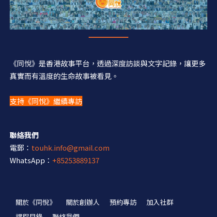
《同悅》是香港故事平台，透過深度訪談與文字記錄，讓更多
真實而有溫度的生命故事被看見。
支持《同悅》繼續專訪
聯絡我們
電郵：
touhk.info@gmail.com
WhatsApp：
+85253889137
關於《同悅》
關於創辦人
預約專訪
加入社群
課程目錄
聯絡我們