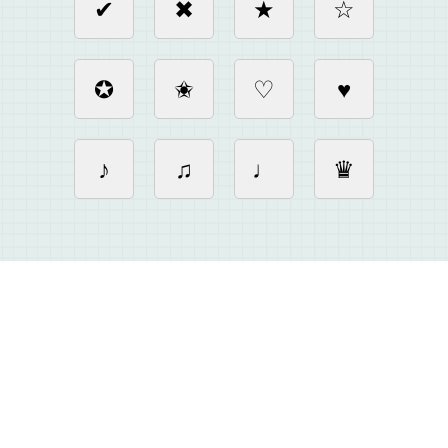
✔
✖
★
☆
✪
✬
♡
♥
♪
♫
♩
♛