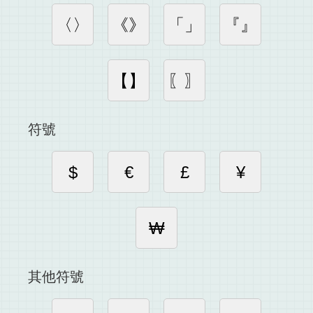
〈〉
《》
「」
『』
【】
〖〗
符號
$
€
£
¥
₩
其他符號