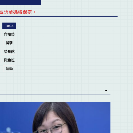
電話號碼將保密。
placehold
TAGS
向柏榮
搏擊
榮拳館
興趣班
運動