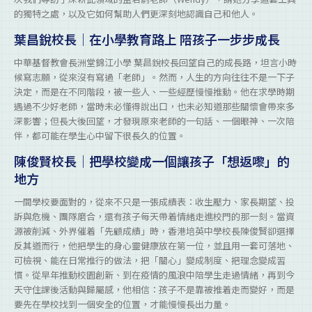
的獨特之處，以及它如何幫助人們更深刻地認識自己和他人。
葉昌銳校長｜在小學教育路上 陪孩子一步步成長
中華基督教會長洲堂錦江小學 葉昌銳校長回望自己的成長路，坦言小時
候寫志願，從來沒有寫過「老師」。然而，人生的方向往往不是一下子
決定，而是在不同階段，被一些人、一些經歷慢慢推動。他在求學時期
遇過不少好老師，當時未必懂得說出口，也未必知道那些關懷會帶來多
深影響；但長大後回望，才發現原來老師的一句話、一個眼神、一次陪
伴，都可能在學生心中留下很長久的位置。
陳俊賢校長｜把學校變成一個讓孩子「想返嚟」的
地方
一間學校要面對的，從來不只是一張成績表：收生壓力、家長期望、投
訴與危機、團隊磨合，還有孩子每天帶着情緒走進校門的那一刻。當資
源被削減、外界催着「先顧成績」時，香港培英中學校長陳俊賢卻選擇
反其道而行，他把學生的身心靈健康放在第一位，並且用一套可落地、
可檢視、能在日常推行的做法，把「關心」變成制度、把理念變成習
慣。從早年推動校園創新、到在疫情的風浪中陪學生走過情緒，再到今
天守住課後活動與歸屬感，他相信：孩子不是靠被推着走而變好，而是
要先在學校找到一個安全的位置，才能慢慢長出力量。