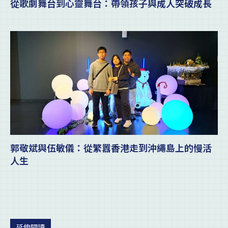
從歌劇舞台到心靈舞台：帶領孩子與成人突破成長
郭敬斌與伍敏儀：從繁囂香港走到沖繩島上的慢活
人生
延伸閱讀