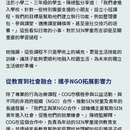
注於小學二、三年級的學生。陳總監分享道：「我們會進
入學校，針對一些特別需要支援的小朋友，設立小班課
程。我們的目標是幫助他們建立執行功能，例如整理書
包、參與課堂、適應課室轉換等，甚至是社交技巧的培
養。」這些看似日常的小事，對於SEN學童而言卻是至關
重要的學習過程。
她強調，這些課程不只是學術上的補充，更是生活技能的
訓練，讓孩子能夠更順利地融入校園生活，為未來的獨立
生活做好準備。
從教育到社會融合：攜手NGO拓展影響力
除了專業的行為治療課程，COG亦積極參與公益活動，與
不同的非政府組織（NGO）合作，推動SEN兒童及青年的
長遠發展。「我們正與某NGO合作，該機構主要幫助SEN
青年進入社會，促進他們的就業機會。」陳總監解釋，
COG在這個合作中，負責為年幼的SEN學童提供教育支
援，並透過家長教育幫助家庭更好地理解如何引導孩子成