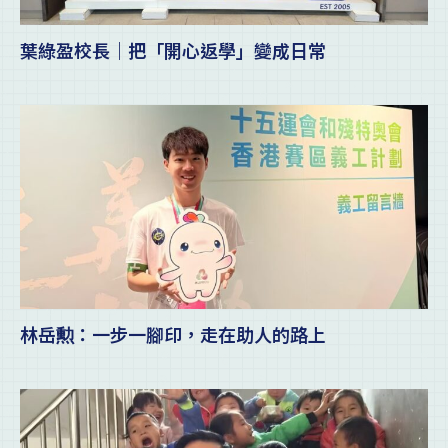
葉綠盈校長｜把「開心返學」變成日常
林岳勲：一步一腳印，走在助人的路上