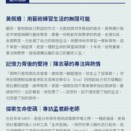
黃佩珊：用藝術練習生活的無限可能
藝術，是她與自己對話的方式，也是她與世界連結的語言。黃佩珊小姐
從市場營銷轉行藝術教育，靠著一份對創作與教學的熱誠，走進社區、
走進教室，也走進了自己的理想生活。她堅持每年學習一樣新事物，這
不單是一個習慣，更是一種對生命的尊重與探索。十年來，她用畫筆、
書法與教學，慢慢建構出屬於自己的藝術人生。
記憶力背後的堅持｜陳志華的專注與熱情
「那時只是陪朋友去看看，誰知道一腳踏進去，就走上了這條路。」世
界記憶運動協會香港區主席陳志華女士（Eva）回想起自己初次接觸記
憶比賽的經歷，語帶輕笑。那是一個朋友因不敢單獨參加記憶課程，邀
請她同行。出於義氣，她答應了——沒想到，這不僅改變了她的生活，
也改變了她的使命。
探索生命密碼｜專訪孟君蔚老師
在近年來 MBTI、星座分析等性格測試風靡市場之際，一種更直接、更具
統計基礎的個人分析工具「生命密碼」，悄然在華人圈內流行起來。這
次我們專訪了深耕此領域的孟君蔚老師（Wendy），請她分享這套工具