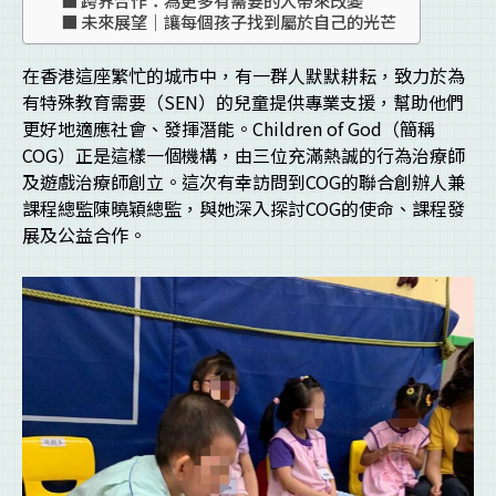
未來展望｜讓每個孩子找到屬於自己的光芒
在香港這座繁忙的城市中，有一群人默默耕耘，致力於為
有特殊教育需要（SEN）的兒童提供專業支援，幫助他們
更好地適應社會、發揮潛能。Children of God（簡稱
COG）正是這樣一個機構，由三位充滿熱誠的行為治療師
及遊戲治療師創立。這次有幸訪問到COG的聯合創辦人兼
課程總監陳曉穎總監，與她深入探討COG的使命、課程發
展及公益合作。