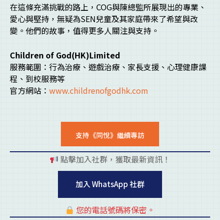
在這條充滿挑戰的路上，COG與陳總監所展現出的專業、
愛心與堅持，無疑為SEN兒童及其家庭帶來了希望與改
變。他們的故事，值得更多人關注與支持。
Children of God(HK)Limited
服務範圍：行為治療、遊戲治療、家長支援、心理健康課
程、到校服務等
官方網站：
www.childrenofgodhk.com
支持《同悅》繼續專訪
點擊加入社群，獲取最新資訊！
pl
加入 WhatsApp 社群
您的電話號碼將保密。
pl