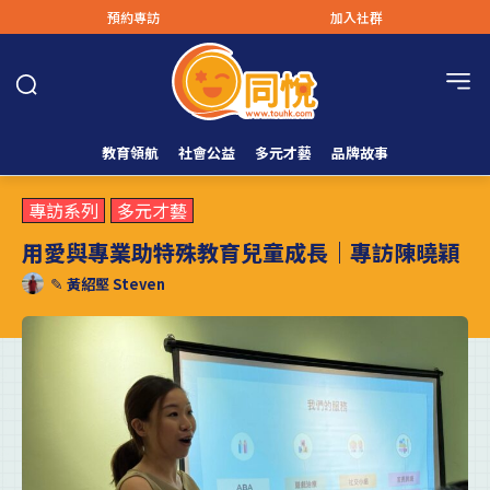
預約專訪
加入社群
教育領航
社會公益
多元才藝
品牌故事
專訪系列
多元才藝
用愛與專業助特殊教育兒童成長｜專訪陳曉穎
✎
黃紹堅 Steven