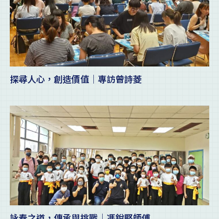
探尋人心，創造價值｜專訪曾詩菱
詠春之道，傳承與挑戰｜馮銳堅師傅