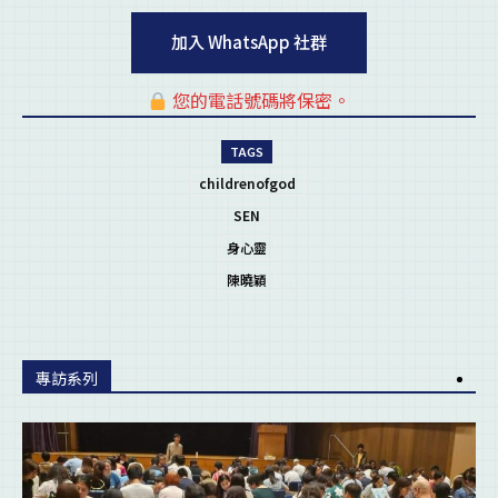
加入 WhatsApp 社群
您的電話號碼將保密。
pl
TAGS
childrenofgod
SEN
身心靈
陳曉穎
專訪系列