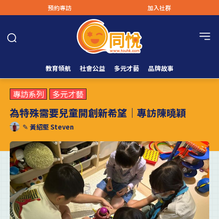
預約專訪
加入社群
教育領航
社會公益
多元才藝
品牌故事
專訪系列
多元才藝
為特殊需要兒童開創新希望｜專訪陳曉穎
✎
黃紹堅 Steven