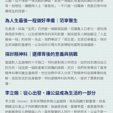
公園，這不僅是一場活動的轉變，更是一場關於尊重與認識的社會教
育。她相信，讓聽障人士「被看見」，不只是一日慶典，而是日常中持
續發生的改變。
為人生最後一程做好準備｜范寧醫生
在香港，談論「生死」仍然是一個敏感話題，但隨著人口老化、慢性病
與癌症年輕化，以及疫情帶來的深刻影響，越來越多人開始關注「人生
最後一程」的安排。為此，我們專訪了「毋忘愛」主席范寧醫生，探討
生前規劃的重要性，以及如何引導大眾更積極地面對這個議題。
探討精神科｜選擇背後的意義與挑戰
當面對人生選擇的十字路口，特別是對青少年而言，如何找到適合自己
的方向，往往是一個既重要又困難的課題。近日，我們有幸專訪了香港
精神科專科醫生潘佩璆，他在訪問中深入分享了對精神科這個專業的見
解，並就有志於投身醫學，特別是精神科的年輕人，提供了寶貴的建
議。
李立娟：從心出發，讓公益成為生活的一部分
李立娟（Vivian）多年來積極參與公益服務，現為苗圃行動董事。她長
期關注社會上不同群體的需要，無論是長者、基層學童，還是露宿者，
她都願意投入時間與心力，與有需要的人同行。對她而言，公益不是一