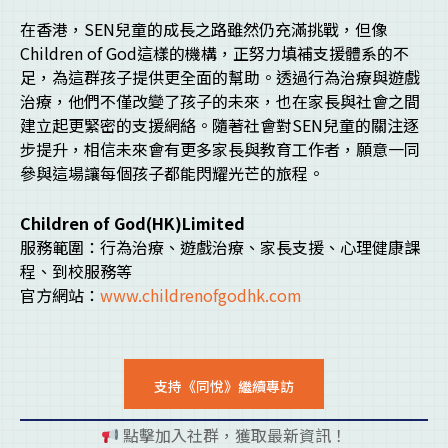
在香港，SEN兒童的成長之路雖然仍充滿挑戰，但像
Children of God這樣的機構，正努力填補支援體系的不
足，為這群孩子提供更全面的幫助。透過行為治療與遊戲
治療，他們不僅改變了孩子的未來，也在家長與社會之間
建立起更緊密的支援網絡。隨著社會對SEN兒童的關注逐
步提升，相信未來會有更多家長與教育工作者，願意一同
參與這場讓每個孩子都能閃耀光芒的旅程。
Children of God(HK)Limited
服務範圍：行為治療、遊戲治療、家長支援、心理健康課
程、到校服務等
官方網站：
www.childrenofgodhk.com
支持《同悅》繼續專訪
點擊加入社群，獲取最新資訊！
pl