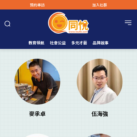
預約專訪
加入社群
教育領航
社會公益
多元才藝
品牌故事
麥承卓
伍海強