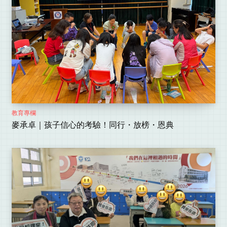
教育專欄
麥承卓｜孩子信心的考驗！同行・放榜・恩典