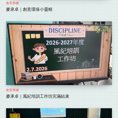
教育專欄
麥承卓｜創意環保小靈精
教育專欄
麥承卓｜風紀培訓工作坊完滿結束