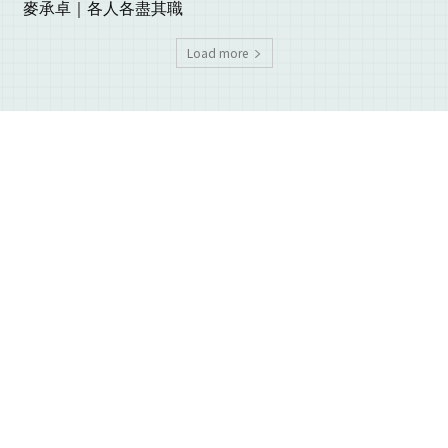
麥承卓｜各人各盡其職
Load more