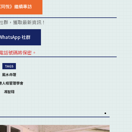
《同悅》繼續專訪
社群，獲取最新資訊！
placehold
WhatsApp 社群
電話號碼將保密。
placehold
TAGS
風水命理
港人相管理學會
馮智翔