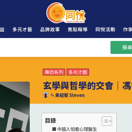
益
多元才藝
品牌故事
焦點報導
同悅活動
作
搜尋
專訪系列
多元才藝
玄學與哲學的交會｜馮
✎
黃紹堅 Steven
目錄
中國人怕看心理醫生