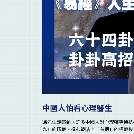
中國人怕看
心理
醫生
馮先生觀察到，許多中國人對心理輔導持抗
光」的標籤，擔心被貼上「有病」的標籤後