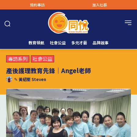
預約專訪
加入社群
教育領航
社會公益
多元才藝
品牌故事
專訪系列
社會公益
產後護理教育先鋒｜Angel老師
✎
黃紹堅 Steven