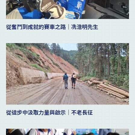
從奮鬥到成就的賽車之路｜冼浩明先生
從徒步中汲取力量與啟示｜不老長征