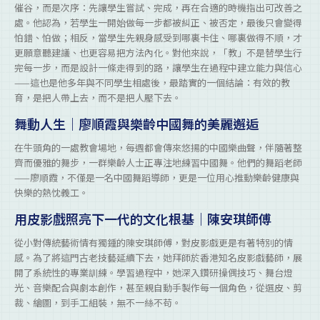
催谷，而是次序：先讓學生嘗試、完成，再在合適的時機指出可改善之
處。他認為，若學生一開始做每一步都被糾正、被否定，最後只會變得
怕錯、怕做；相反，當學生先親身感受到哪裏卡住、哪裏做得不順，才
更願意聽建議、也更容易把方法內化。對他來說，「教」不是替學生行
完每一步，而是設計一條走得到的路，讓學生在過程中建立能力與信心
——這也是他多年與不同學生相處後，最踏實的一個結論：有效的教
育，是把人帶上去，而不是把人壓下去。
舞動人生｜廖順霞與樂齡中國舞的美麗邂逅
在牛頭角的一處教會場地，每週都會傳來悠揚的中國樂曲聲，伴隨著整
齊而優雅的舞步，一群樂齡人士正專注地練習中國舞。他們的舞蹈老師
——廖順霞，不僅是一名中國舞蹈導師，更是一位用心推動樂齡健康與
快樂的熱忱義工。
用皮影戲照亮下一代的文化根基｜陳安琪師傅
從小對傳統藝術情有獨鍾的陳安琪師傅，對皮影戲更是有著特別的情
感。為了將這門古老技藝延續下去，她拜師於香港知名皮影戲藝師，展
開了系統性的專業訓練。學習過程中，她深入鑽研操偶技巧、舞台燈
光、音樂配合與劇本創作，甚至親自動手製作每一個角色，從選皮、剪
裁、繪圖，到手工組裝，無不一絲不苟。