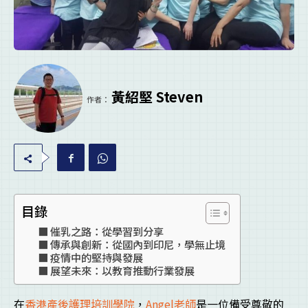
黃紹堅 Steven
作者：
目錄
催乳之路：從學習到分享
傳承與創新：從國內到印尼，學無止境
疫情中的堅持與發展
展望未來：以教育推動行業發展
在
香港產後護理培訓學院
，
Angel老師
是一位備受尊敬的