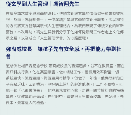
從玄學到人生管理｜馮智翔先生
在現今講求效率與科學的時代，傳統文化與玄學的價值似乎愈來愈被忽
視。然而，馮智翔先生，一位深諳哲學與玄學的文化推廣者，卻以獨特
的方式將東方智慧與現代人生管理結合，為我們展現了傳統文化的嶄新
面貌。本次專訪，馮先生與我們分享了他如何從新聞工作者走上文化傳
承之路，以及成立「人生管理學會」的心路歷程。
鄭裔威校長｜讓孩子先有安全感，再把能力帶到社
會
道慈佛社楊日霖紀念學校 鄭裔威校長的職涯起步，並不在教員室，而在
資訊科技行業。他在英國讀書、做IT相關工作，習慣用效率衡量一切：
系統要快、流程要順、資源要用得精準。但做了一年後，他覺得那段日
子有點乏味。回到香港，剛好遇上當年的經濟低潮，IT工作不易找。母
親一句「乜都做住先」，他抱着務實的心態，走進一間位於粉嶺的特殊
學校，從教學助理做起。在他眼中，這是把人生重新校準：先站穩，先
做事，先靠近人的機遇。