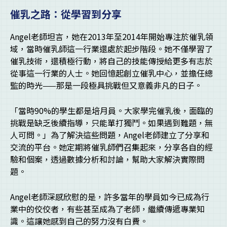
催乳之路：從學習到分享
Angel老師坦言，她在2013年至2014年開始專注於催乳領
域，當時催乳師這一行業還處於起步階段。她不僅學習了
催乳技術，還積極行動，將自己的技能傳授給更多有志於
從事這一行業的人士。她回憶起創立催乳中心，並擔任總
監的時光——那是一段極具挑戰但又意義非凡的日子。
「當時90%的學生都是培月員。大家學完催乳後，面臨的
挑戰是缺乏後續指導，只能單打獨鬥。如果遇到難題，無
人可問。」為了解決這些問題，Angel老師建立了分享和
交流的平台。她定期將催乳師們召集起來，分享各自的經
驗和個案，透過數據分析和討論，幫助大家解決實際問
題。
Angel老師深感欣慰的是，許多當年的學員如今已成為行
業中的佼佼者，有些甚至成為了老師，繼續傳遞專業知
識。這讓她感到自己的努力沒有白費。