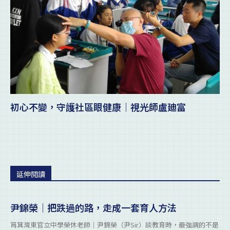
初心不變，守護社區眼健康｜視光師盧廸富
延伸閱讀
尹錦榮｜把跌過的路，走成一套育人方法
筲箕灣東官立中學榮休老師｜尹錦榮（尹Sir）談教育時，最強調的不是