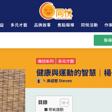
益
多元才藝
品牌故事
焦點報導
同悅活動
作
搜尋
專訪系列
多元才藝
健康與運動的智慧｜楊子建
✎
黃紹堅 Steven
目錄
帶氧運動