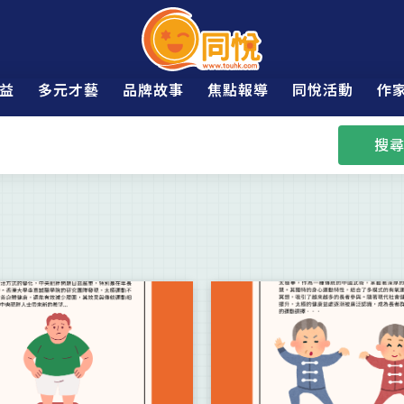
益
多元才藝
品牌故事
焦點報導
同悅活動
作
搜尋