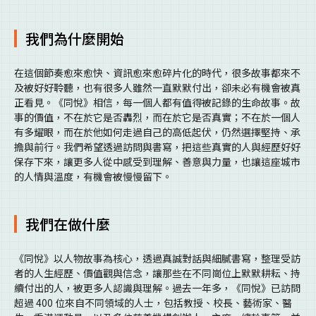
我們為什麼開始
在這個節奏愈來愈快、資訊愈來愈碎片化的時代，很多故事都來不
及被好好聆聽，也有很多人雖然一直默默付出，卻未必有機會被真
正看見。《同悅》相信，每一個人都有值得被記錄的生命故事。故
事的價值，不在於它是否轟烈，而在於它是否真實；不在於一個人
有多耀眼，而在於他如何走過自己的高低起伏，仍然選擇堅持、承
擔與前行。我們希望透過訪問與書寫，把這些真實的人與經歷好好
保存下來，讓更多人從中感受到理解、善意與力量，也讓這座城市
的人情與溫度，有機會被慢慢留下。
我們在做什麼
《同悅》以人物故事為核心，透過真誠對話與細膩書寫，整理受訪
者的人生經歷、價值觀與信念，讓那些在不同崗位上默默耕耘、持
續付出的人，被更多人認識與理解。過去一年多，《同悅》已訪問
超過 400 位來自不同領域的人士，包括教授、校長、藝術家、醫