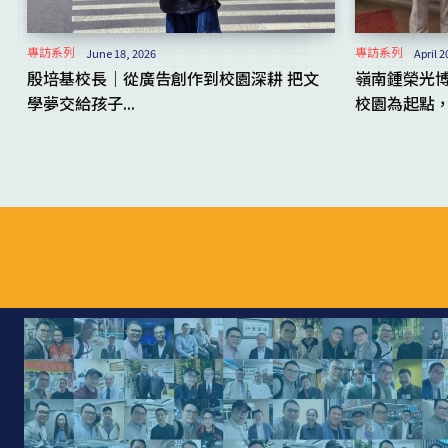
專訪系列
專訪系列
June 18, 2026
April 2
殷培基校長｜從廣告創作到校園深耕 把文
嶺南鍾榮光博
學夢交給孩子...
校園為起點，.