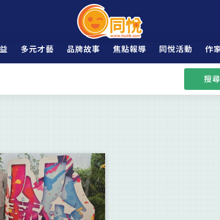
益
多元才藝
品牌故事
焦點報導
同悅活動
作
搜尋