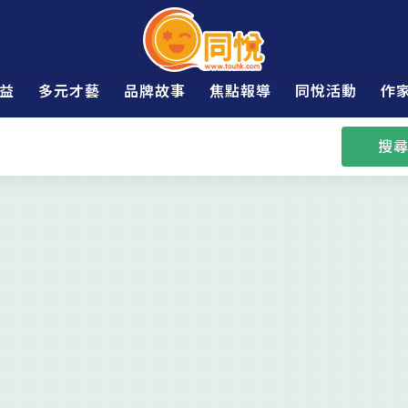
益
多元才藝
品牌故事
焦點報導
同悅活動
作
搜尋