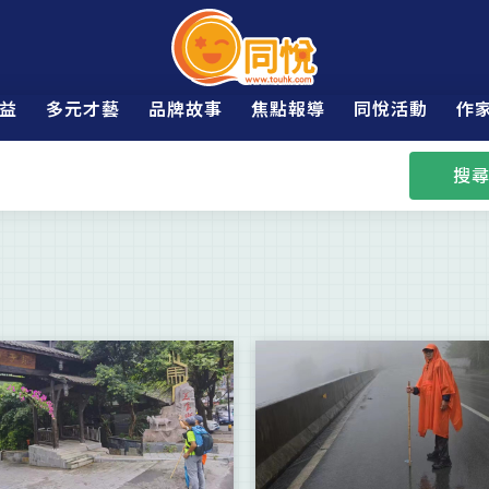
益
多元才藝
品牌故事
焦點報導
同悅活動
作
搜尋