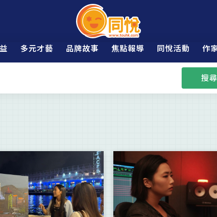
益
多元才藝
品牌故事
焦點報導
同悅活動
作
搜尋