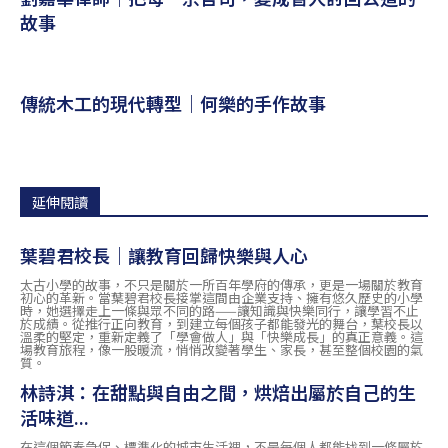
故事
傳統木工的現代轉型｜何樂的手作故事
延伸閱讀
葉碧君校長｜讓教育回歸快樂與人心
太古小學的故事，不只是關於一所百年學府的傳承，更是一場關於教育
初心的革新。當葉碧君校長接掌這間由企業支持、擁有悠久歷史的小學
時，她選擇走上一條與眾不同的路——讓知識與快樂同行，讓學習不止
於成績。從推行正向教育，到建立每個孩子都能發光的舞台，葉校長以
溫柔的堅定，重新定義了「學會做人」與「快樂成長」的真正意義。這
場教育旅程，像一股暖流，悄悄改變著學生、家長，甚至整個校園的氣
質。
林詩淇：在甜點與自由之間，烘焙出屬於自己的生
活味道...
在這個節奏急促、標準化的城市生活裡，不是每個人都能找到一條屬於