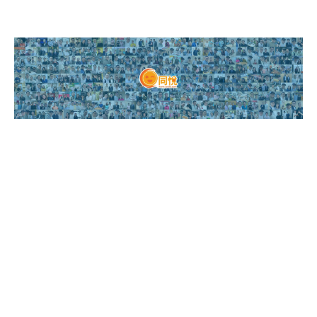
關於《同悅》
關於創辦人
預約專訪
加入社群
課程目錄
聯絡我們
© 2024–2026 同悅 TOUHK. All Rights Reserved. 本網站所有文字、圖
片、影音及專訪內容，版權均屬《同悅》及相關權利人所有。未經書面授
權，不得轉載、摘編或作任何商業用途。