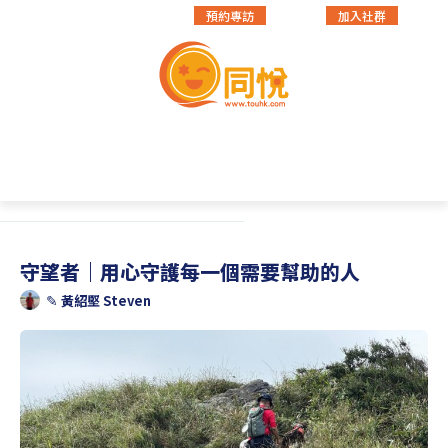
預約專訪
加入社群
教育領航
社會公益
多元才藝
品牌故事
專訪系列
社會公益
守望者｜用心守護每一個需要幫助的人
✎
黃紹堅 Steven