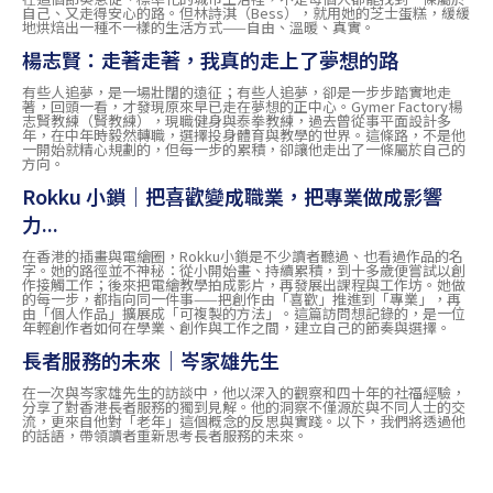
自己、又走得安心的路。但林詩淇（Bess），就用她的芝士蛋糕，緩緩
地烘焙出一種不一樣的生活方式——自由、溫暖、真實。
楊志賢：走著走著，我真的走上了夢想的路
有些人追夢，是一場壯闊的遠征；有些人追夢，卻是一步步踏實地走
著，回頭一看，才發現原來早已走在夢想的正中心。Gymer Factory楊
志賢教練（賢教練），現職健身與泰拳教練，過去曾從事平面設計多
年，在中年時毅然轉職，選擇投身體育與教學的世界。這條路，不是他
一開始就精心規劃的，但每一步的累積，卻讓他走出了一條屬於自己的
方向。
Rokku 小鎖｜把喜歡變成職業，把專業做成影響
力...
在香港的插畫與電繪圈，Rokku小鎖是不少讀者聽過、也看過作品的名
字。她的路徑並不神秘：從小開始畫、持續累積，到十多歲便嘗試以創
作接觸工作；後來把電繪教學拍成影片，再發展出課程與工作坊。她做
的每一步，都指向同一件事——把創作由「喜歡」推進到「專業」，再
由「個人作品」擴展成「可複製的方法」。這篇訪問想記錄的，是一位
年輕創作者如何在學業、創作與工作之間，建立自己的節奏與選擇。
長者服務的未來｜岑家雄先生
在一次與岑家雄先生的訪談中，他以深入的觀察和四十年的社福經驗，
分享了對香港長者服務的獨到見解。他的洞察不僅源於與不同人士的交
流，更來自他對「老年」這個概念的反思與實踐。以下，我們將透過他
的話語，帶領讀者重新思考長者服務的未來。