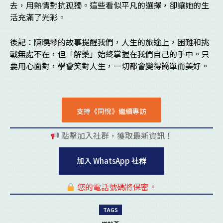
去，用熱情對抗孤獨。這些看似平凡的選擇，卻讓她的生
活充滿了光彩。
後記：陳曉琴的故事提醒我們，人生的旅途上，困難和挑
戰無處不在，但「解藥」始終掌握在我們自己的手中。只
要用心面對，學會笑對人生，一切都會變得簡單而美好。
支持《同悅》繼續專訪
點擊加入社群，獲取最新資訊！
pl
加入 WhatsApp 社群
您的電話號碼將保密。
pl
TAGS