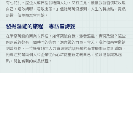
有乜特別。屋企人成日話我唔夠人叻，又冇主見。慢慢我就習慣咗收埋
自己，唔敢講嘢，唔敢出頭。」但她萬萬沒想到，人生的轉捩點，竟然
是從一個媽媽聚會開始。
發掘潛能的旅程｜專訪曾詩菱
在瞬息萬變的商業世界裡，如何突破自我、激發潛能、實現改變？這些
問題或許都有一個共同的答案：潛意識的力量。今天，我們很榮幸邀請
到曾詩菱，一位擁有19年人力資源與培訓經驗的商業顧問及培訓導師，
她專注於幫助個人和企業從內心深處重新定義自己，並以潛意識為起
點，開創嶄新的成長旅程。