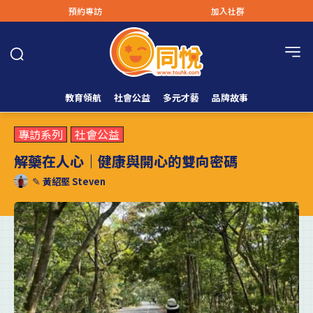
預約專訪
加入社群
教育領航
社會公益
多元才藝
品牌故事
專訪系列
社會公益
解藥在人心｜健康與開心的雙向密碼
✎
黃紹堅 Steven