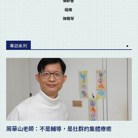
樂齡薈
組織
陳曉琴
專訪系列
周華山老師：不是輔導，是社群的集體療癒