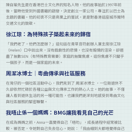
陳自瑜先生是在香港巴士文化界的知名人物，他的故事始於1997年前
後，當時他受到外國書籍的啟發，決定創立一家公司，專注於以巴士為
主題的書籍。他的初衷不只是商業上的嘗試，更是對香港這座城市獨特
交通文化的致敬。
徐江琼：為特殊孩子築起未來的歸宿
「我們老了，他們怎麼辦？」這句話在青草音符創辦人兼主席徐江琼
（Helen）口中說出來，沒有戲劇性的悲情，也沒有煽情的渲染，卻道
盡了無數SEN（有特殊教育需要）家庭的無聲焦慮。這份焦慮不只關乎
一個孩子，而是一個家庭的未來。
周潔冰博士｜粵曲傳承與社區服務
在灣仔的一個社區活動中心，我們見到了 周潔冰博士 ，一位剛退休不
久卻依然忙碌於各種公益與文化傳承工作的熱心人士。她的故事，不僅
讓人看到退休生活的另一種可能性，也讓我們更深刻地感受到粵曲文化
與社區服務的緊密聯繫。
我唔止係一個媽媽：BMG讓我看見自己的光芒
在成為媽媽之前，Anna一直覺得自己「唔叻」，成長過程中經常被比
較、被否定，令她對自己失去信心。她說：「我由細到大都唔覺得自己