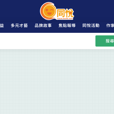
益
多元才藝
品牌故事
焦點報導
同悅活動
作
搜尋