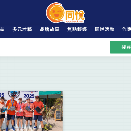
益
多元才藝
品牌故事
焦點報導
同悅活動
作
搜尋