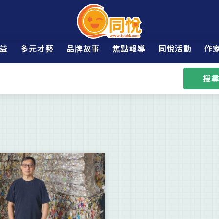
益
多元才藝
品牌故事
焦點報導
同悅活動
作
搜尋