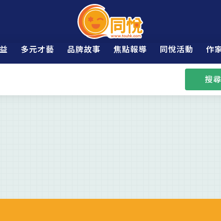
益
多元才藝
品牌故事
焦點報導
同悅活動
作
搜尋