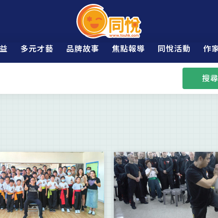
益
多元才藝
品牌故事
焦點報導
同悅活動
作
搜尋