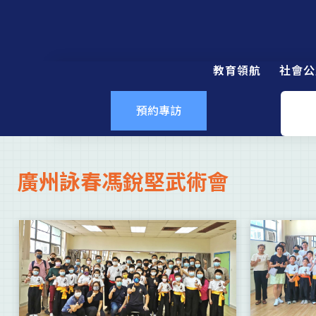
教育領航
社會公
預約專訪
廣州詠春馮銳堅武術會