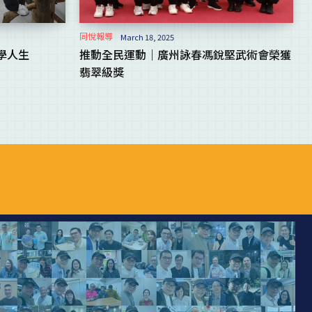
同悅報導
March 18, 2025
學人生
推動全民運動｜廣州詠春馮銳堅武術會榮獲
翡翠級獎