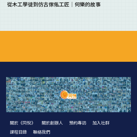
從木工學徒到仿古傢俬工匠｜何樂的故事
關於《同悅》
關於創辦人
預約專訪
加入社群
課程目錄
聯絡我們