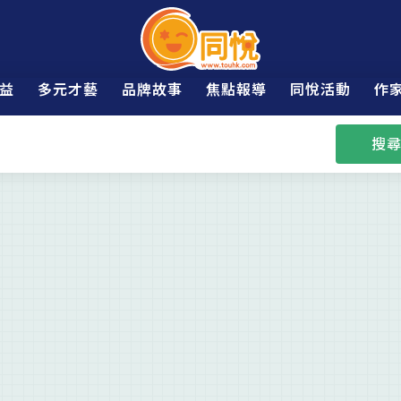
益
多元才藝
品牌故事
焦點報導
同悅活動
作
搜尋