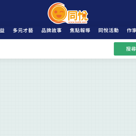
益
多元才藝
品牌故事
焦點報導
同悅活動
作
搜尋