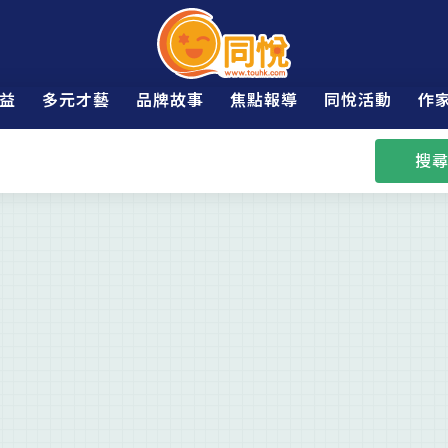
益
多元才藝
品牌故事
焦點報導
同悅活動
作
搜尋