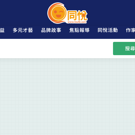
益
多元才藝
品牌故事
焦點報導
同悅活動
作
搜尋