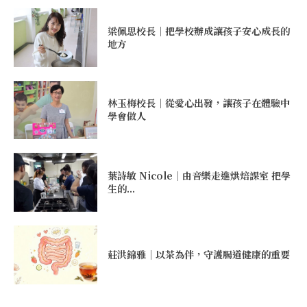
梁佩思校長｜把學校辦成讓孩子安心成長的
地方
林玉梅校長｜從愛心出發，讓孩子在體驗中
學會做人
葉詩敏 Nicole｜由音樂走進烘焙課室 把學
生的...
莊洪錦雅｜以茶為伴，守護腸道健康的重要