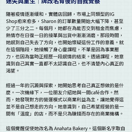
迷失與重生｜牌改名背後的自我覺察
隨著疫情逐漸緩和，實體店回歸，市場上同類型的IG
Shop愈來愈多，Sharon 的訂單數量開始大幅下降，甚至
少了三分之二。每個月，她都在為能否交到租金而焦慮，
熱情亦在日復一日的接單與出貨中漸漸消磨。那段時間，
她感到自己失去了方向，也開始懷疑這份工作的意義。就
在這個階段，她接觸了身心靈課程，不單是因為事業壓
力，也因為當時正經歷一段感情的結束。透過課程，她意
識到自己其實一直都不太認識自己，也不清楚內心真正的
渴望。
經過一年的沉澱與探索，她開始思考自己真正想做的是什
麼。一次機緣下，一位朋友介紹她與一間café合作。然
而，她發現對方的營運模式以商業利益為主，讓她覺得這
並不是自己想走的方向。她意識到，自己希望經營的是一
間有「溫度」的店，而不是只為賺錢而存在的商業機構。
這個覺醒促使她改名為 Anahata Bakery。這個新名字取自