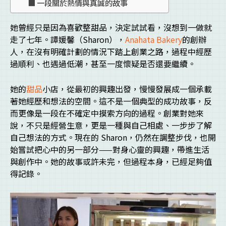
一段關於熱情與真誠的故事
她曾經只是因為喜歡整甜品，決定試試看，沒想到一做就
走了七年。譚媛馨（Sharon），
Anahata Bakery
的創辦
人，在沒有明確計劃的情況下踏上創業之路，過程中經歷
過順利、也遇過低潮，甚至一度懷疑是否還要繼續。
她的
甜品
小店，從最初的興趣出發，慢慢發展成一個承載
著她經歷和想法的空間。這不是一個典型的成功故事，反
而更像是一段在不確定中摸索方向的過程。創業對她來
說，不只是經營生意，更是一種與自己相處、一步步了解
自己想法的方式。現在的 Sharon，仍然在調整步伐，也開
始嘗試把心中的另一部分——對身心靈的興趣，帶進生活
與創作中。她的故事或許未完，但過程本身，已經足夠值
得記錄。