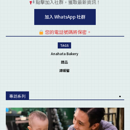
點擊加入社群，獲取最新資訊！
pl
加入 WhatsApp 社群
您的電話號碼將保密。
pl
TAGS
Anahata Bakery
甜品
譚媛馨
專訪系列