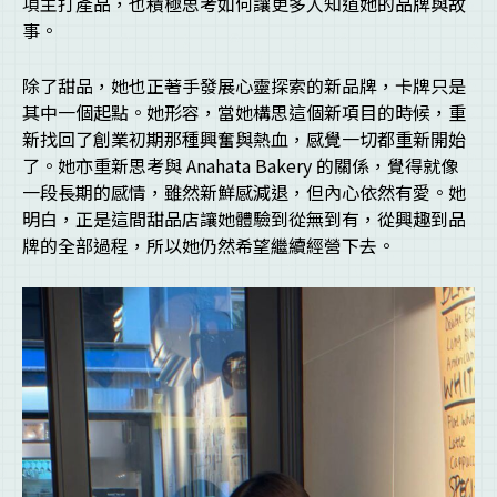
項主打產品，也積極思考如何讓更多人知道她的品牌與故
事。
除了甜品，她也正著手發展心靈探索的新品牌，卡牌只是
其中一個起點。她形容，當她構思這個新項目的時候，重
新找回了創業初期那種興奮與熱血，感覺一切都重新開始
了。她亦重新思考與 Anahata Bakery 的關係，覺得就像
一段長期的感情，雖然新鮮感減退，但內心依然有愛。她
明白，正是這間甜品店讓她體驗到從無到有，從興趣到品
牌的全部過程，所以她仍然希望繼續經營下去。