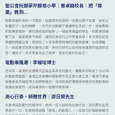
聖公會阮鄭夢芹銀禧小學｜曾卓龍校長｜把「尊
重」教到...
與曾卓龍校長的一次對談，話題很快就落到一些看似微不足道、卻足以
影響孩子一生的瞬間：一次戶外活動要不要讓學生多試一步，背後牽動
的其實是風險、責任與成長的取捨；一個經常搗蛋的學生，到底應該被
壓下去，還是被賦予角色，讓他在被信任之中學會自律。本文便從這些
具體的問題出發，梳理他二十多年教育現場的判斷與選擇：在成績壓
力、制度要求與家校期待之間，學校仍然可以如何把尊重與同理落到日
常，讓孩子一步步學會為自己負責，並走向更好的自己。
電動車風潮｜李耀培博士
近年來，香港的交通模式正發生革命性的變化。隨著政府制定了2035年
的電動車藍圖，香港正逐漸轉向電動車作為主要交通工具。香港汽車會
榮譽會長李耀培博士訪問時提及，這項政策的實施使得兩年內電動車的
推廣成果斐然，成為香港的一道獨特風景線。
用心行善，傾聽世界｜邵日贊先生
在香港這座繁忙的城市中，總有一些人默默為社會付出，邵日贊先生就
是其中一位。他是慈善組織「龍耳」的創辦人，一生致力於推動無聲世