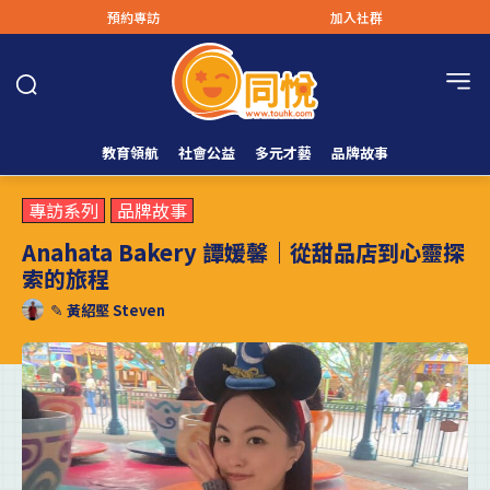
預約專訪
加入社群
教育領航
社會公益
多元才藝
品牌故事
專訪系列
品牌故事
Anahata Bakery 譚媛馨｜從甜品店到心靈探
索的旅程
✎
黃紹堅 Steven