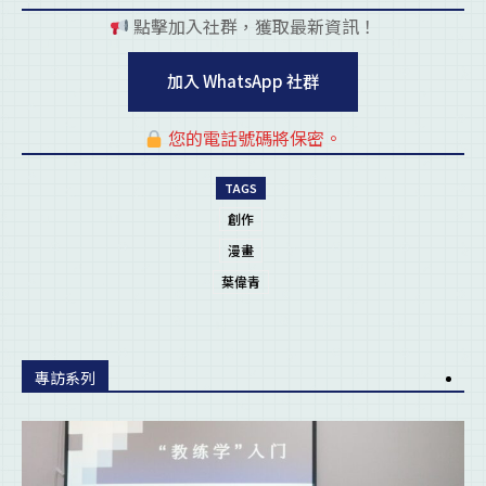
點擊加入社群，獲取最新資訊！
pl
加入 WhatsApp 社群
您的電話號碼將保密。
pl
TAGS
創作
漫畫
葉偉青
專訪系列