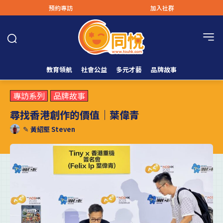
預約專訪
加入社群
教育領航
社會公益
多元才藝
品牌故事
專訪系列
品牌故事
尋找香港創作的價值｜葉偉青
✎
黃紹堅 Steven