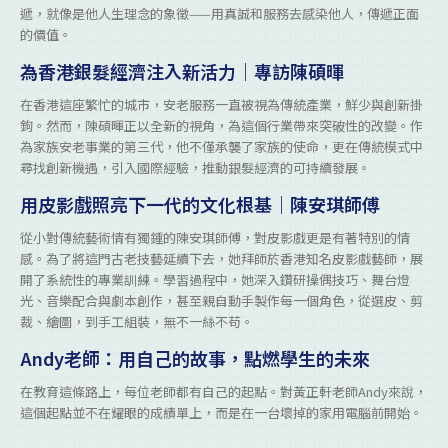
遞，就像是他人生理念的象徵——用真誠和服務去感染他人，傳遞正面
的價值。
為香港銀髮經濟注入新活力｜專訪陳碩暉
在香港這座繁忙的城市，安老服務一直被視為傳統產業，鮮少與創新掛
鉤。然而，陳碩暉正以全新的視角，為這個行業帶來突破性的改變。作
為家族安老事業的第三代，他不僅承襲了家族的使命，更在傳統模式中
尋找創新機遇，引入國際經驗，推動銀髮經濟的可持續發展。
用皮影戲照亮下一代的文化根基｜陳安琪師傅
從小對傳統藝術情有獨鍾的陳安琪師傅，對皮影戲更是有著特別的情
感。為了將這門古老技藝延續下去，她拜師於香港知名皮影戲藝師，展
開了系統性的專業訓練。學習過程中，她深入鑽研操偶技巧、舞台燈
光、音樂配合與劇本創作，甚至親自動手製作每一個角色，從選皮、剪
裁、繪圖，到手工組裝，無不一絲不苟。
Andy老師：用自己的故事，點燃學生的未來
在教育這條路上，每位老師都有自己的起點。對黃正軒老師Andy來說，
這個起點並不在耀眼的成績單上，而是在一台壞掉的家用電腦前開始。