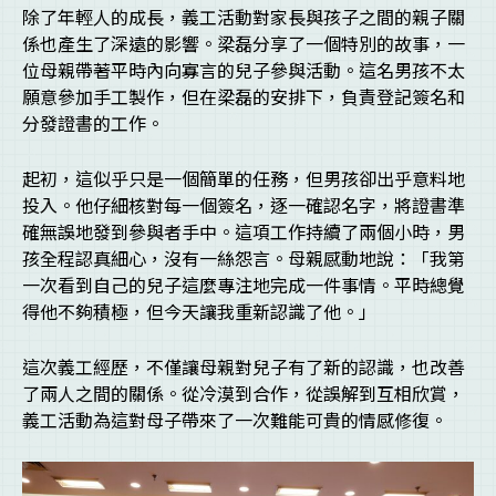
除了年輕人的成長，義工活動對家長與孩子之間的親子關
係也產生了深遠的影響。梁磊分享了一個特別的故事，一
位母親帶著平時內向寡言的兒子參與活動。這名男孩不太
願意參加手工製作，但在梁磊的安排下，負責登記簽名和
分發證書的工作。
起初，這似乎只是一個簡單的任務，但男孩卻出乎意料地
投入。他仔細核對每一個簽名，逐一確認名字，將證書準
確無誤地發到參與者手中。這項工作持續了兩個小時，男
孩全程認真細心，沒有一絲怨言。母親感動地說：「我第
一次看到自己的兒子這麼專注地完成一件事情。平時總覺
得他不夠積極，但今天讓我重新認識了他。」
這次義工經歷，不僅讓母親對兒子有了新的認識，也改善
了兩人之間的關係。從冷漠到合作，從誤解到互相欣賞，
義工活動為這對母子帶來了一次難能可貴的情感修復。