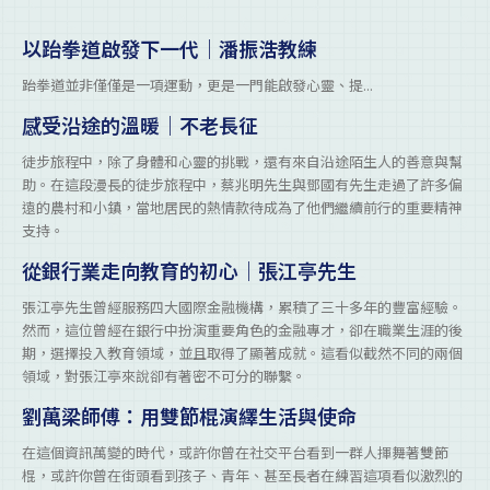
以跆拳道啟發下一代｜潘振浩教練
跆拳道並非僅僅是一項運動，更是一門能啟發心靈、提...
感受沿途的溫暖｜不老長征
徒步旅程中，除了身體和心靈的挑戰，還有來自沿途陌生人的善意與幫
助。在這段漫長的徒步旅程中，蔡兆明先生與鄧國有先生走過了許多偏
遠的農村和小鎮，當地居民的熱情款待成為了他們繼續前行的重要精神
支持。
從銀行業走向教育的初心｜張江亭先生
張江亭先生曾經服務四大國際金融機構，累積了三十多年的豐富經驗。
然而，這位曾經在銀行中扮演重要角色的金融專才，卻在職業生涯的後
期，選擇投入教育領域，並且取得了顯著成就。這看似截然不同的兩個
領域，對張江亭來說卻有著密不可分的聯繫。
劉萬梁師傅：用雙節棍演繹生活與使命
在這個資訊萬變的時代，或許你曾在社交平台看到一群人揮舞著雙節
棍，或許你曾在街頭看到孩子、青年、甚至長者在練習這項看似激烈的