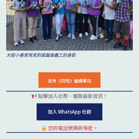
大街小巷常常見到梁磊做義工的身影
支持《同悅》繼續專訪
點擊加入社群，獲取最新資訊！
pl
加入 WhatsApp 社群
您的電話號碼將保密。
pl