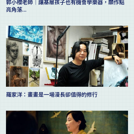
郭小櫻老師｜讓基層孩子也有機會學樂器，願作點
亮角落...
羅家洋：畫畫是一場漫長卻值得的修行