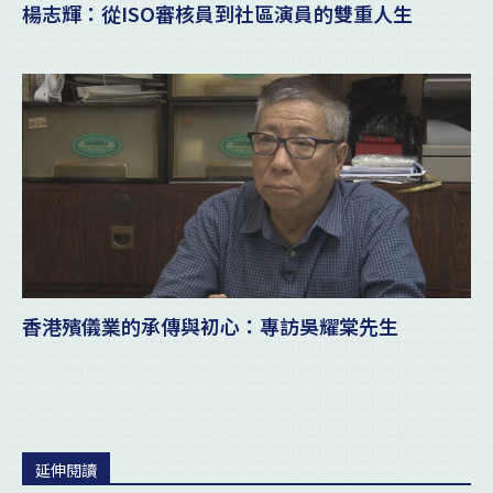
楊志輝：從ISO審核員到社區演員的雙重人生
香港殯儀業的承傳與初心：專訪吳耀棠先生
延伸閱讀