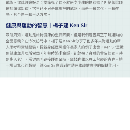
武術。你或許會好奇：雙節棍？這不就是李小龍的標誌嗎？但劉萬梁師
傅想讓你知道，它早已不只是電影裡的武器，而是一種文化、一種運
動，甚至是一種生活方式。
健康與運動的智慧｜楊子建 Ken Sir
眾所周知，運動是維持健康的重要因素。但是我們是否真正了解運動的
全面意義？在今次訪問中，楊子建 Ken Sir分享了他多年來對運動的深
入思考和實踐經驗。從親身經歷照護年長家人的例子出發，Ken Sir意識
到健康並非理所當然。年輕時追求金錢，卻忽視了身體的警告信號。待
到步入老年，當健康問題接踵而至時，金錢也難以買回曾經的青春。這
一觸目驚心的轉變，讓Ken Sir意識到運動在維護健康中的關鍵作用。