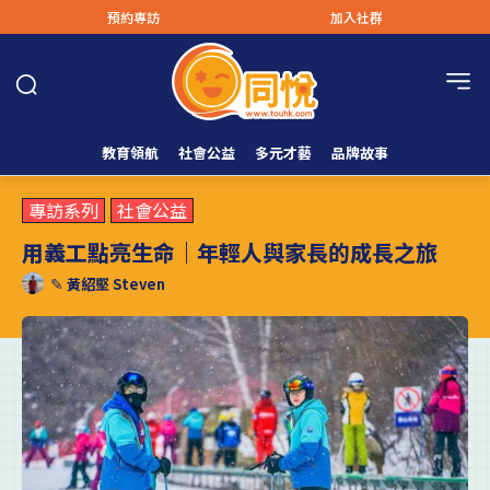
預約專訪
加入社群
教育領航
社會公益
多元才藝
品牌故事
專訪系列
社會公益
用義工點亮生命｜年輕人與家長的成長之旅
✎
黃紹堅 Steven