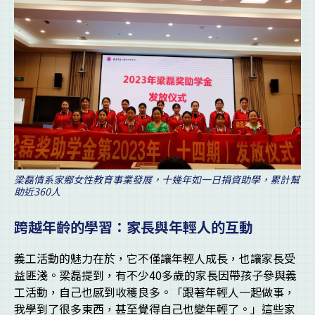
梁磊情系家鄉女性教育事業發展，十幾年如一日捐資助學，累計幫
助近360人
跨越年齡的學習：家長與年輕人的互動
義工活動的魅力在於，它不僅讓年輕人成長，也讓家長受
益匪淺。梁磊提到，有不少40多歲的家長因帶孩子參與義
工活動，自己也感到收穫良多。「跟著年輕人一起做事，
我學到了很多東西，甚至覺得自己也變年輕了。」這些家