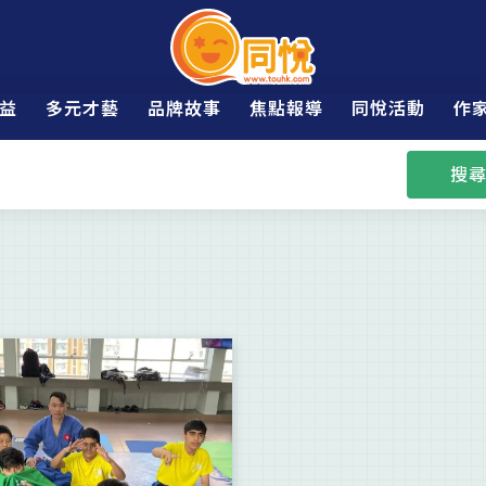
益
多元才藝
品牌故事
焦點報導
同悅活動
作
搜尋