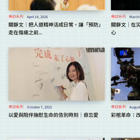
專訪系列
專訪系列
April 14, 2026
March 
關靜文｜把人道精神活成日常，讓「預防」
關靜文｜在
走在傷痛之前...
心
專訪系列
專訪系列
October 7, 2025
August
以愛與陪伴撫慰生命的告別時刻｜毋忘愛
彩棺革命：