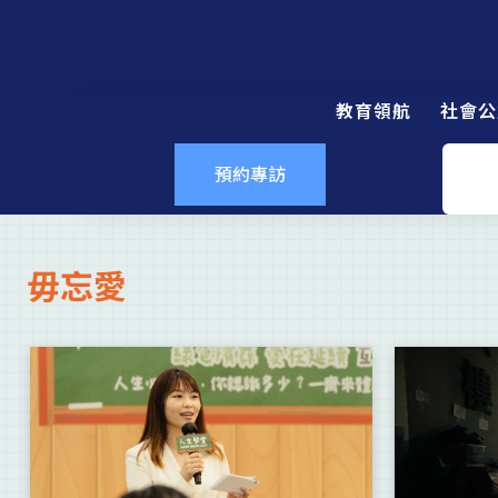
教育領航
社會公
預約專訪
毋忘愛