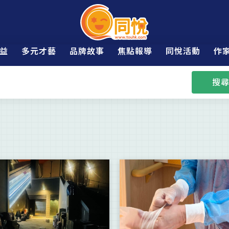
益
多元才藝
品牌故事
焦點報導
同悅活動
作
搜尋