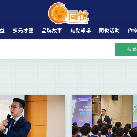
益
多元才藝
品牌故事
焦點報導
同悅活動
作
搜尋