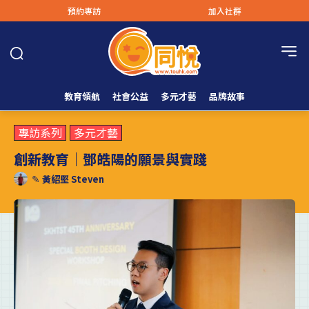
預約專訪
加入社群
教育領航
社會公益
多元才藝
品牌故事
專訪系列
多元才藝
創新教育｜鄧皓陽的願景與實踐
✎
黃紹堅 Steven