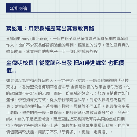
延伸閱讀
蔡銘理：用親身經歷寫出真實教育路
蔡銘理Benny (笨泥爸爸)，一個在親子與兒童傳媒界深耕多年的資深創
作人，也許不少家長都曾讀過他的專欄、聽過他的分享，但他最真實的
教育故事，其實來自他與兒子一步一腳印的成長旅程。
金偉明校長｜從電腦科出發 把AI帶進課堂 也把價
值...
如果你以為推動AI教育的人，一定是從小立志、一路直線前進的「科技
天才」，香港聖公會何明華會督中學 金偉明校長的故事會讓你改觀。他
的起點並不是宏大的志願，而是一份單純的好奇心：想弄清楚世界如何
運作、學習如何更有效。從大學修讀電腦科學，到踏入職場成為程式
員；從嘗試過便利店、茶餐廳、搬貨、貿易等不同工作，到最後決定當
上老師，他走的是一條不斷探索、把經驗轉化為教育養分的路。今天他
談AI，談的不是追逐潮流，而是更貼近家長與教育界共同的焦慮與期
待，在變化快得讓人追不上時，學校如何既讓學生掌握新科技，也守住
價值觀與軟技能，讓孩子不只「學得多」，更能「走得遠」。