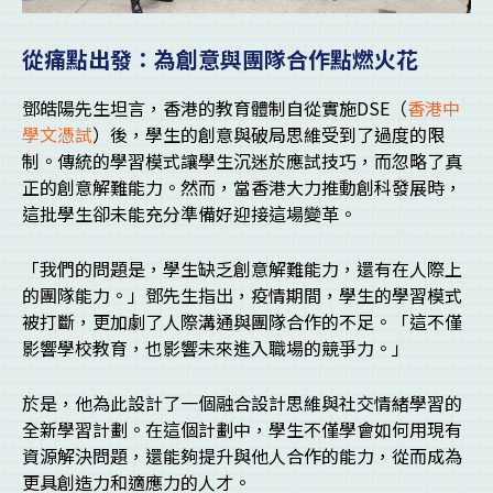
從痛點出發：為創意與團隊合作點燃火花
鄧皓陽先生坦言，香港的教育體制自從實施DSE（
香港中
學文憑試
）後，學生的創意與破局思維受到了過度的限
制。傳統的學習模式讓學生沉迷於應試技巧，而忽略了真
正的創意解難能力。然而，當香港大力推動創科發展時，
這批學生卻未能充分準備好迎接這場變革。
「我們的問題是，學生缺乏創意解難能力，還有在人際上
的團隊能力。」鄧先生指出，疫情期間，學生的學習模式
被打斷，更加劇了人際溝通與團隊合作的不足。「這不僅
影響學校教育，也影響未來進入職場的競爭力。」
於是，他為此設計了一個融合設計思維與社交情緒學習的
全新學習計劃。在這個計劃中，學生不僅學會如何用現有
資源解決問題，還能夠提升與他人合作的能力，從而成為
更具創造力和適應力的人才。