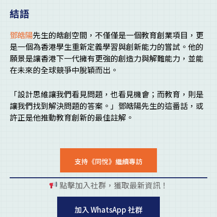
結語
鄧皓陽
先生的皓創空間，不僅僅是一個教育創業項目，更
是一個為香港學生重新定義學習與創新能力的嘗試。他的
願景是讓香港下一代擁有更強的創造力與解難能力，並能
在未來的全球競爭中脫穎而出。
「設計思維讓我們看見問題，也看見機會；而教育，則是
讓我們找到解決問題的答案。」鄧皓陽先生的這番話，或
許正是他推動教育創新的最佳註解。
支持《同悅》繼續專訪
點擊加入社群，獲取最新資訊！
pl
加入 WhatsApp 社群