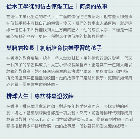
從木工學徒到仿古傢俬工匠｜何樂的故事
在這個工業化生產的時代，手工藝的價值往往被忽略，但有些人卻選擇
在傳統手藝中尋找自己的價值。今天，我們的故事主人翁何樂，就是這
樣一位在木工世界裡找到人生方向的匠人。他的成長故事，不僅是一段
關於技藝的歷程，更是一種對文化與傳承的執著與熱愛。
葉碧君校長｜創新培育快樂學習的孩子
在香港的教育現場，總有一些人默默耕耘，用熱情與行動改變著一代又
一代孩子的學習與成長。太古小學校長葉碧君，正是其中一位讓人難以
忽視的教育者。她不僅深信學生應該快樂地學習，更以實際行動打造一
所充滿溫度與正能量的校園。她的故事不只是關於教學，更關於如何用
心經營一份影響生命的使命。
排球人生｜專訪林嘉澄教練
在香港，排球並非主流運動，對許多年輕愛好者而言，尋找合適的隊
友、場地，甚至訓練機會都是一項挑戰。然而，前香港排球代表隊成員
林嘉澄教練（Miss Lam）正致力於改變這個現況。從球員到教練，再到
積極推動青少年排球發展，她的故事是一段執著與熱愛交織的旅程。