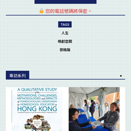
您的電話號碼將保密。
pl
TAGS
人生
皓創空間
鄧皓陽
專訪系列