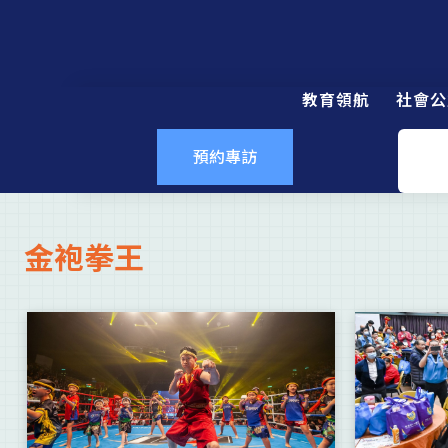
教育領航
社會公
預約專訪
金袍拳王