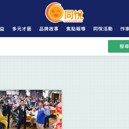
益
多元才藝
品牌故事
焦點報導
同悅活動
作
搜尋