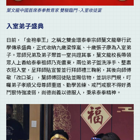
葉文龍中國首席泰拳教育家 雙駿臨門 -入室收徒宴
入室弟子盛典
日前，「金袍拳王」之稱之雙金環泰拳宗師葉文龍舉行武
學傳承盛典，正式收納九歲梁惇嵐、十歲張子康為入室弟
子。眾師兄弟及弟子聚首一堂共證其事，葉文龍校長帶領
眾人上香給泰拳祖師乃克儂東，兩位弟子盥洗淨手、整肅
衣冠入堂，呈拜師貼宣誓並行拜師禮三鞠躬，其後向師傅
敬「改口茶」，葉師傅回徒貼並賜信物，並訓示門規，叮
囑弟子孝順父母尊師重道、勤學苦練、戒鬥戒狠不得好勇
鬥狠恃強凌弱，尚德尚義以德服人，秉承泰拳精神。