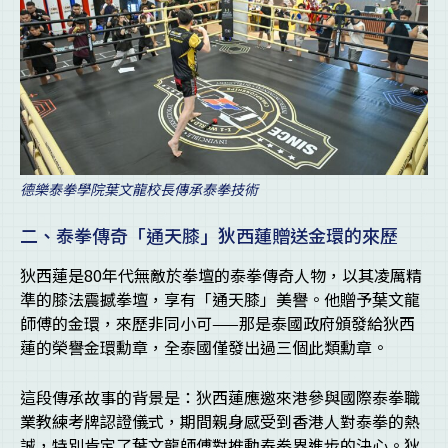
德樂泰拳學院葉文龍校長傳承泰拳技術
二、泰拳傳奇「通天膝」狄西蓮贈送金環的來歷
狄西蓮是80年代無敵於拳壇的泰拳傳奇人物，以其凌厲精
準的膝法震撼拳壇，享有「通天膝」美譽。他贈予葉文龍
師傅的金環，來歷非同小可——那是泰國政府頒發給狄西
蓮的榮譽金環勳章，全泰國僅發出過三個此類勳章。
這段傳承故事的背景是：狄西蓮應邀來港參與國際泰拳職
業教練考牌認證儀式，期間親身感受到香港人對泰拳的熱
誠，特別肯定了葉文龍師傅對推動泰拳界進步的決心。狄