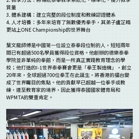
質量
3. 體系建構：建立完整的段位制度和教練認證體系
4. 人才培養：多年來培育了無數優秀拳手，其弟子盧芷晴
更站上ONE Championship的世界舞台
葉文龍師傅是中國第一位設立泰拳段位制的人，短短兩年
間已有超過500名學員獲得段位資格。他創辦的德樂泰拳
學院並非單純的拳館，而是一所真正實踐教育理念的學
校；他打造的I-1世界泰拳賽會更是「拳王製造機」，創立
20年來，全球超過700位拳王在此誕生，將香港的擂台變
成了世界矚目的焦點。他的貢獻早已超越一位拳手或教
練，達至教育家的境界，因此獲得泰國國家體育局和
WPMTA的雙重肯定。