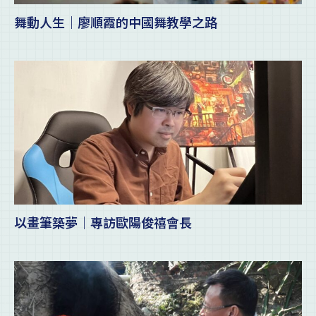
舞動人生｜廖順霞的中國舞教學之路
以畫筆築夢｜專訪歐陽俊禧會長