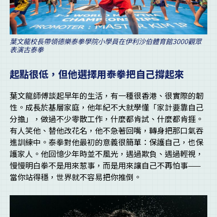
葉文龍校長帶領德樂泰拳學院小學員在伊利沙伯體育館3000觀眾
表演古泰拳
起點很低，但他選擇用泰拳把自己撐起來
葉文龍師傅談起早年的生活，有一種很香港、很實際的韌
性。成長於基層家庭，他年紀不大就學懂「家計要靠自己
分擔」，做過不少零散工作，什麼都肯試、什麼都肯捱。
有人笑他、替他改花名，他不急著回嘴，轉身把那口氣吞
進訓練中。泰拳對他最初的意義很簡單：保護自己，也保
護家人。他回憶少年時並不風光，遇過欺負、遇過輕視，
慢慢明白拳不是用來惹事，而是用來讓自己不再怕事——
當你站得穩，世界就不容易把你推倒。