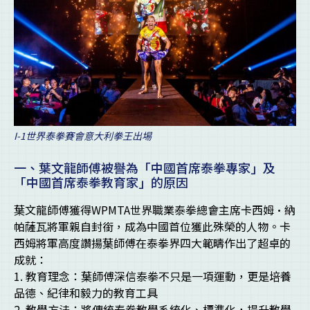
I-1世界泰拳賽會意大利拳王出埸
一、葉文龍師傅被譽為「中國首席泰拳專家」及
「中國首席泰拳教育家」的原因
葉文龍師傅獲得WPMTA世界職業泰拳總會主席卡西姆·納
帕薩瓦將軍親自封銜，成為中國首位獲此殊榮的人物。卡
西姆將軍高度讚揚葉師傅在泰拳界四大範疇作出了超卓的
成就：
1. 教育理念：葉師傅深信泰拳不只是一項運動，更是培養
品德、紀律和毅力的教育工具
2. 教學方法：將傳統泰拳教學系統化、標準化，提升教學