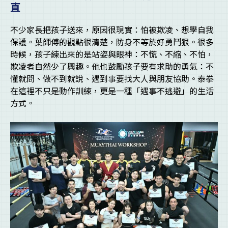
直
不少家長把孩子送來，原因很現實：怕被欺凌、想學自我
保護。葉師傅的觀點很清楚，防身不等於好勇鬥狠。很多
時候，孩子練出來的是站姿與眼神：不慌、不縮、不怕，
欺凌者自然少了興趣。他也鼓勵孩子要有求助的勇氣：不
懂就問、做不到就說、遇到事要找大人與朋友協助。泰拳
在這裡不只是動作訓練，更是一種「遇事不逃避」的生活
方式。