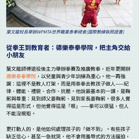
葉文龍校長舉辦WPMTA世界職業泰拳總會(國際教練執照證書)
從拳王到教育者：德樂泰拳學院，把主角交給
小朋友
葉文龍師傅退役後主力舉辦拳賽及推廣教拳，近年更開辦
德樂泰拳學院
，以兒童與青少年訓練為重心。他一再強
調：這裡不是教人打架，而是用泰拳去教孩子做人——紀
律、體能、禮貌、合作、抗壓。他說最基本的一課，是鞠
躬與尊重：見到師父要鞠躬、見到家長要鞠躬。很多人覺
得這是形式，但他覺得這是「根」——拳可以很猛，但人
不能沒規矩。
更打動人的，是他如何處理孩子的「做不到」。有些孩子
缺乏信心，甚至一急就哭，他不會用羞辱式的方法逼迫，