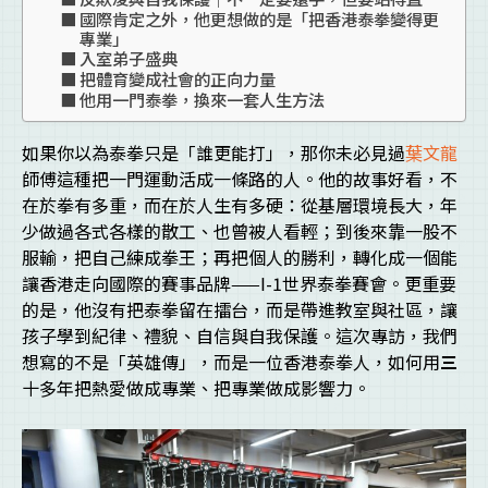
國際肯定之外，他更想做的是「把香港泰拳變得更
專業」
入室弟子盛典
把體育變成社會的正向力量
他用一門泰拳，換來一套人生方法
如果你以為泰拳只是「誰更能打」，那你未必見過
葉文龍
師傅這種把一門運動活成一條路的人。他的故事好看，不
在於拳有多重，而在於人生有多硬：從基層環境長大，年
少做過各式各樣的散工、也曾被人看輕；到後來靠一股不
服輸，把自己練成拳王；再把個人的勝利，轉化成一個能
讓香港走向國際的賽事品牌——I-1世界泰拳賽會。更重要
的是，他沒有把泰拳留在擂台，而是帶進教室與社區，讓
孩子學到紀律、禮貌、自信與自我保護。這次專訪，我們
想寫的不是「英雄傳」，而是一位香港泰拳人，如何用
三
十多年把熱愛做成專業、把專業做成影響力。