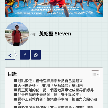
黃紹堅 Steven
作者：
目錄
起點很低，但他選擇用泰拳把自己撐起來
天份未必多，但他用「多練幾倍」補回來
真正更難的仗｜把一個香港賽事做成世界都認得
他最在意的不是熱鬧，是「安全與公平」
從拳王到教育者：德樂泰拳學院，把主角交給小朋
友
反欺凌與自我保護｜不一定要還手，但要站得直