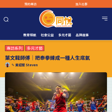
預約專訪
加入社群
教育領航
社會公益
多元才藝
品牌故事
專訪系列
多元才藝
葉文龍師傅｜把泰拳練成一種人生底氣
✎
黃紹堅 Steven