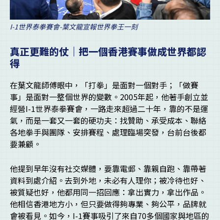
I-1世界泰拳賽會-葉文龍宣報世界拳王一刻
真正更難的仗｜把一個香港賽事做成世界都認
得
在葉文龍師傅眼中，「打拳」是面對一個對手；「做賽
事」是面對一整個世界的變數。2005年起，他著手創立並
經營I-1世界泰拳賽會，一路走來超過二十年，靠的不是運
氣，而是一套又一套的硬功夫：找贊助、承受成本、聯絡
各地拳手與團隊、安排賽程、處理臨場突發，台前台後都
要兼顧。
他提到早年沒有社交媒體，要靠電郵、靠親自跑、靠帶著
資料到處介紹。去到外地，未必有人理你；被冷待也好、
被質疑也好，他都用同一招回應：拿出實力，拿出作品。
他相信香港地方小，但只要做得夠專業、夠公平，品牌就
會被看見。如今，I-1賽事吸引了來自70多個國家與地區的