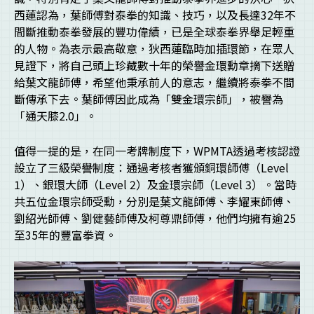
西蓮認為，葉師傅對泰拳的知識、技巧，以及長達32年不
間斷推動泰拳發展的豐功偉績，已是全球泰拳界舉足輕重
的人物。為表示最高敬意，狄西蓮臨時加插環節，在眾人
見證下，將自己頭上珍藏數十年的榮譽金環勳章摘下送贈
給葉文龍師傅，希望他秉承前人的意志，繼續將泰拳不間
斷傳承下去。葉師傅因此成為「雙金環宗師」，被譽為
「通天膝2.0」。
值得一提的是，在同一考牌制度下，WPMTA透過考核認證
設立了三級榮譽制度：通過考核者獲頒銅環師傅（Level
1）、銀環大師（Level 2）及金環宗師（Level 3）。當時
共五位金環宗師受勳，分別是葉文龍師傅、李耀東師傅、
劉紹光師傅、劉健藝師傅及柯尊鼎師傅，他們均擁有逾25
至35年的豐富拳資。