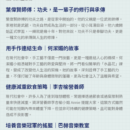
葉偉賢師傅：功夫，是一輩子的修行與承傳
葉偉賢師傅的功夫之路，是從家中開始的。他的父親是一位武術師傅，
家裡就是武館，功夫自然成為生活的一部分。從小耳濡目染，他六歲開
始正式學習，一練就是幾十年。對他來說，功夫不只是拳腳功夫，更是
一種文化的承傳與人生的修煉。
用手作連結生命｜何潔媚的故事
在現代社會中，手工藝不僅是一門技藝，更是一種連結人心的橋樑。何
潔媚小姐憑藉對手工藝的熱愛與堅持，將一門看似簡單的「水晶花」課
程，變成了改變他人生活的契機。她的故事，深刻詮釋了手工藝的力
量，不僅打破了年齡與身體限制的藩籬，更為社會注入了溫暖與希望。
健康減重飲食策略｜李杏榆營養師
現代社會中，許多人為了達到理想體態，常選擇透過節食或過度限制熱
量來快速減重。資深營養師李杏榆小姐 Annie 提醒大家，這類方式雖然
可能在短期內帶來體重下降，但並非可持續的健康策略，且可能對身體
造成不良影響。
培養音樂冠軍的搖籃｜巴赫音樂教室