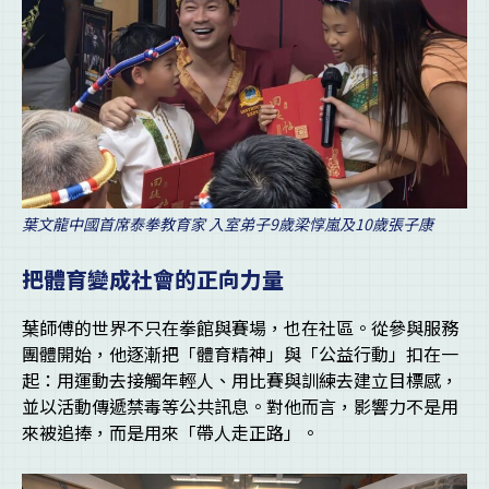
葉文龍中國首席泰拳教育家 入室弟子9歲梁惇嵐及10歲張子康
把體育變成社會的正向力量
葉師傅的世界不只在拳館與賽場，也在社區。從參與服務
團體開始，他逐漸把「體育精神」與「公益行動」扣在一
起：用運動去接觸年輕人、用比賽與訓練去建立目標感，
並以活動傳遞禁毒等公共訊息。對他而言，影響力不是用
來被追捧，而是用來「帶人走正路」。