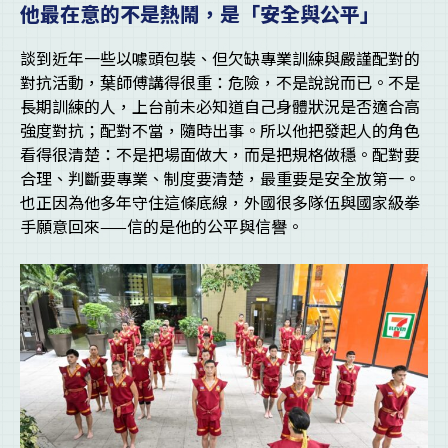
他最在意的不是熱鬧，是「安全與公平」
談到近年一些以噱頭包裝、但欠缺專業訓練與嚴謹配對的
對抗活動，葉師傅講得很重：危險，不是說說而已。不是
長期訓練的人，上台前未必知道自己身體狀況是否適合高
強度對抗；配對不當，隨時出事。所以他把發起人的角色
看得很清楚：不是把場面做大，而是把規格做穩。配對要
合理、判斷要專業、制度要清楚，最重要是安全放第一。
也正因為他多年守住這條底線，外國很多隊伍與國家級拳
手願意回來——信的是他的公平與信譽。