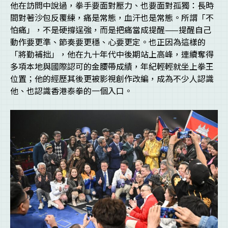
他在訪問中說過，拳手要面對壓力、也要面對孤獨：長時
間對著沙包反覆練，痛是常態，血汗也是常態。所謂「不
怕痛」，不是硬撐逞強，而是把痛當成提醒——提醒自己
動作要更準、節奏要更穩、心要更定。也正因為這樣的
「將勤補拙」，他在九十年代中後期站上高峰，連續奪得
多項本地與國際認可的金腰帶成績，年紀輕輕就坐上拳王
位置；他的經歷其後更被影視創作改編，成為不少人認識
他、也認識香港泰拳的一個入口。