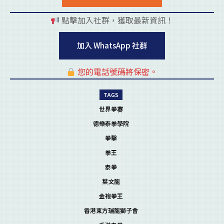
點擊加入社群，獲取最新資訊！
pl
加入 WhatsApp 社群
您的電話號碼將保密。
pl
TAGS
世界拳赛
德樂泰拳學院
拳擊
拳王
泰拳
葉文龍
金袍拳王
香港東方瑞龍獅子會