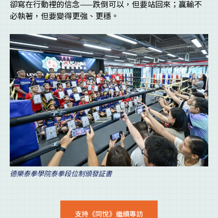
卻寫在行動裡的信念——跌倒可以，但要站回來；贏輸不
必執著，但要變得更強、更穩。
德樂泰拳學院泰拳段位制頒發証書
支持《同悅》繼續專訪