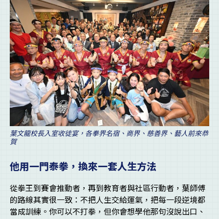
葉文龍校長入室收徒宴，各拳界名宿、商界、慈善界、藝人前來恭
賀
他用一門泰拳，換來一套人生方法
從拳王到賽會推動者，再到教育者與社區行動者，葉師傅
的路線其實很一致：不把人生交給運氣，把每一段逆境都
當成訓練。你可以不打拳，但你會想學他那句沒說出口、