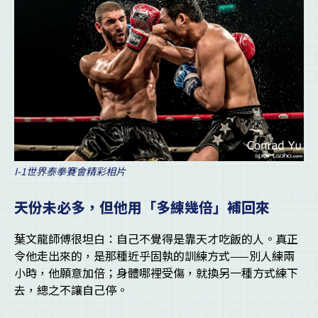
I-1世界泰拳賽會精彩相片
天份未必多，但他用「多練幾倍」補回來
葉文龍師傅很坦白：自己不覺得是靠天才吃飯的人。真正
令他走出來的，是那種近乎固執的訓練方式——別人練兩
小時，他願意加倍；身體哪裡受傷，就換另一種方式練下
去，總之不讓自己停。