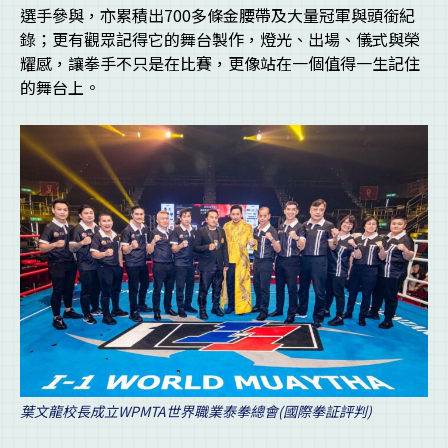
選手參與，亦累積出700多條金腰帶及大量冠軍與頭銜紀
錄；更有觀眾記得它的舞台製作，燈光、出場、儀式與榮
耀感，讓拳手不只是在比賽，更像站在一個值得一生記住
的舞台上。
葉文龍校長成立WPMTA世界職業泰拳總會(國際拳証評判)