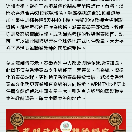
導和考核。課程在香港荃灣德樂泰拳學院進行，台灣、澳
門及香港合共63位教練報名，經嚴格挑選後31位獲選參
加，集中訓練長達5天共40小時，最終29位教練合格獲取
資格。課程考核內容極為嚴格，涵蓋泰拳基礎知識、教練
守則及高級實戰技術。成功通過考核的教練獲泰國官方認
可，可以憑此國際認證在全球各地正式收生教拳，大大提
升了香港泰拳職業教練的國際認受性。
葉文龍師傅表示，泰拳界別中人都要與時並進增值知識。
此舉不僅為香港泰拳學生統整了一套專業、有系統、標準
化的泰拳課程，更推動了香港泰拳持續發展，務求令香港
泰拳文化朝更專業和有系統的方向進步。WPMTA此後更委
任葉文龍師傅為中國泰拳主席，引入官方認證的國際職業
泰拳教練證書，確立中國泰拳的地位。