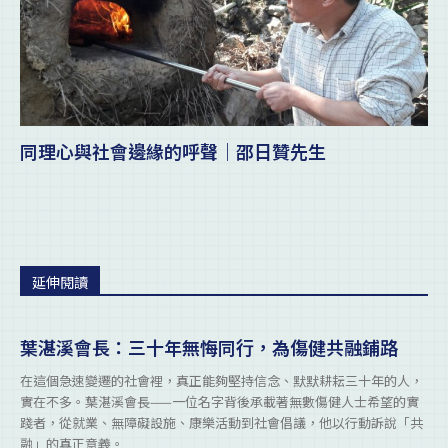
同理心與社會邊緣的呼聲｜邵日贊先生
延伸閱讀
葉湛溪會長：三十年無悔同行，為傷健共融鋪路
在這個急速變遷的社會裡，真正能夠堅持信念、默默耕耘三十年的人，
實在不多。葉湛溪會長——一位名字背後承載著無數傷健人士希望的實
踐者，從就業、無障礙設施、康樂活動到社會倡議，他以行動訴說「共
融」的真正意義。