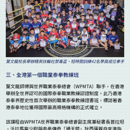
葉文龍校長舉辦精英扶輪社禁毒盃，短時間訓練42名學員成位拳手
三、全港第一個職業泰拳教練班
葉文龍師傅與世界職業泰拳總會（WPMTA）聯手，在香港
舉辦全世界認可的國際泰拳職業教練認證制度，此乃香港
泰拳界歷史性首次舉辦的職業泰拳教練證書班，標誌著香
港泰拳地位獲得國際最高規格機構的正式確立。
該課程由WPMTA世界職業泰拳總會副主席兼秘書長普拉坦
·沃拉馬寧少尉與泰拳傳奇「通天膝」狄西蓮親自來港指