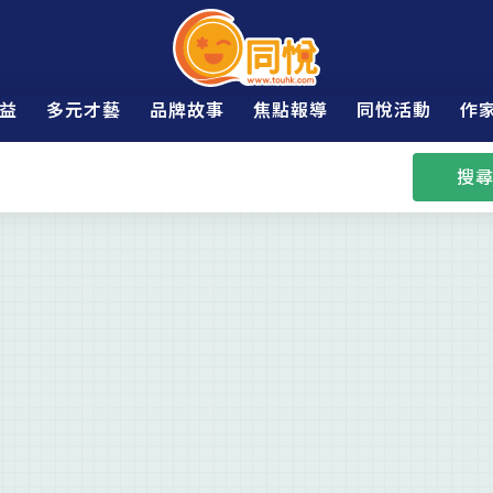
益
多元才藝
品牌故事
焦點報導
同悅活動
作
搜尋