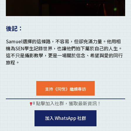
後記：
Samuel選擇的這條路，不容易，但卻充滿力量。他用相
機為SEN學生記錄世界，也讓他們拍下屬於自己的人生。
這不只是攝影教學，更是一場關於信念、希望與愛的同行
旅程。
支持《同悅》繼續專訪
點擊加入社群，獲取最新資訊！
pl
加入 WhatsApp 社群