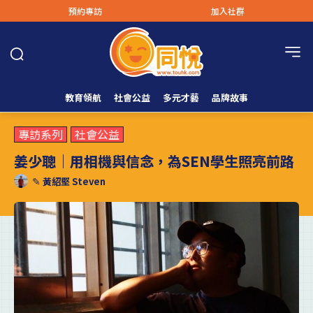
預約專訪
加入社群
教育領航
社會公益
多元才藝
品牌故事
專訪系列
社會公益
姜少聰｜用相機與信念，為SEN學生照亮前路
✎
黃紹堅 Steven