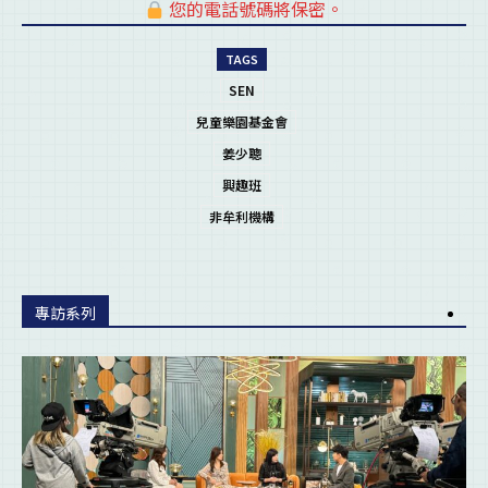
您的電話號碼將保密。
pl
TAGS
SEN
兒童樂園基金會
姜少聰
興趣班
非牟利機構
專訪系列