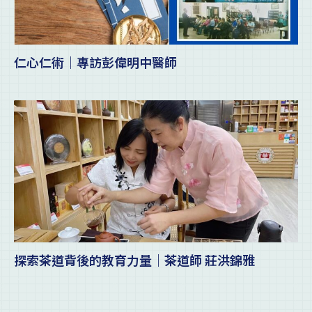
仁心仁術｜專訪彭偉明中醫師
探索茶道背後的教育力量｜茶道師 莊洪錦雅