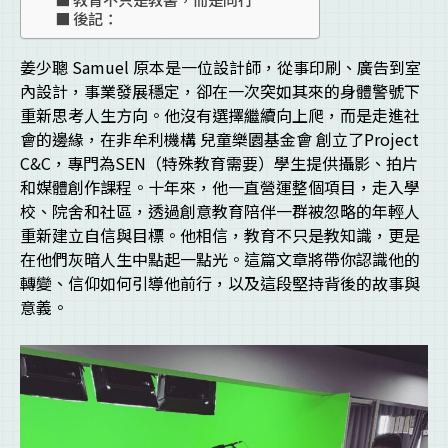
後記：
姜少聰 Samuel 原本是一位設計師，從事印刷、廣告到室
內設計，事業發展穩定，卻在一次突如其來的身體警號下
重新思考人生方向。他沒有選擇繼續向上爬，而是走進社
會的邊緣，在非牟利機構 兒童樂園基金會
創立了Project
C&C，專門為SEN（特殊教育需要）學生提供攝影、拍片
和媒體創作課程。十年來，他一直營運整個項目，走入學
校、院舍和社區，透過創意教育陪伴一群被忽略的年輕人
重新建立自信與目標。他相信，教育不只是教知識，更是
在他們灰暗人生中點起一點光。這篇文章將帶你認識他的
轉變、信仰如何引導他前行，以及這段堅持背後的故事與
意義。