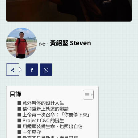
黃紹堅 Steven
作者：
目錄
意外叫停的設計人生
信仰重新上軌道的邀請
上帝再一次召命：「你要停下來」
Project C&C 的誕生
用鏡頭裝備生命，也照出自信
十年堅守
教育不只是教書，而是同行