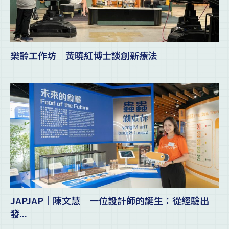
樂齡工作坊｜黃曉紅博士談創新療法
JAPJAP｜陳文慧｜一位設計師的誕生：從經驗出
發...