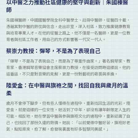
以中醫之力推動社區健康的堅守與創新｜朱國棟醫
師
朱國棟醫師，中國國醫學院全科中醫學士、註冊中醫師，從醫四十載，
憑藉其對中醫的熱忱與信念，走出診室，深入社區，致力推廣健康教育
與培育專業人才。在他的從醫之路上，他不僅是一名醫師，更是一位教
育者與社區工作者，用自己的方式影響著一代又一代人。
蔡崇力教授：彈琴，不是為了表現自己
「彈琴，不是為了表現自己，而是為了尊重作曲家。」著名鋼琴家、教
育家、香港鋼琴音樂協會主席蔡崇力教授，在接受訪問時這樣說。他的
這番話，不只是對音樂的見解，更是一份對藝術的敬畏與承擔。
陸愛金：在中醫與旗袍之間，找回自我與歲月的溫
柔
歲月不會停下腳步，但有些人懂得在過程中，重新找回生活的光彩。陸
愛金，就是這樣的一位女性。她活到了中年，卻沒有讓年齡限定人生的
可能。相反地，她在學習中醫與參與旗袍文化的過程中，重新認識了自
己，也找回了那份久違的熱情。她說：「以前覺得中醫好苦，旗袍好老
氣，點知原來，愈了解，愈發現裏面有好多智慧同美感。」