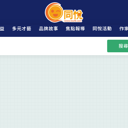
益
多元才藝
品牌故事
焦點報導
同悅活動
作
搜尋