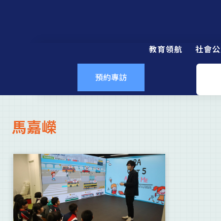
教育領航
社會公
預約專訪
馬嘉嶸