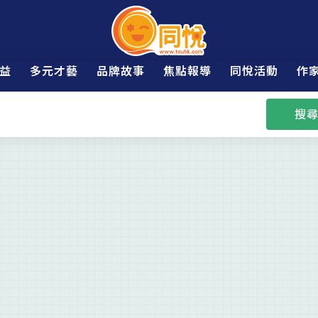
益
多元才藝
品牌故事
焦點報導
同悅活動
作
搜尋