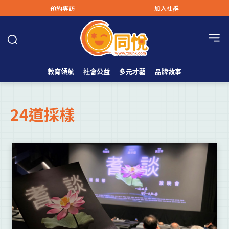
預約專訪
加入社群
教育領航
社會公益
多元才藝
品牌故事
24道採樣