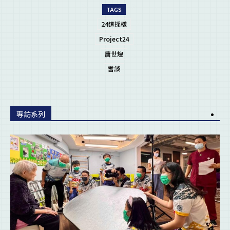
TAGS
24道採樣
Project24
唐世煌
耆談
專訪系列