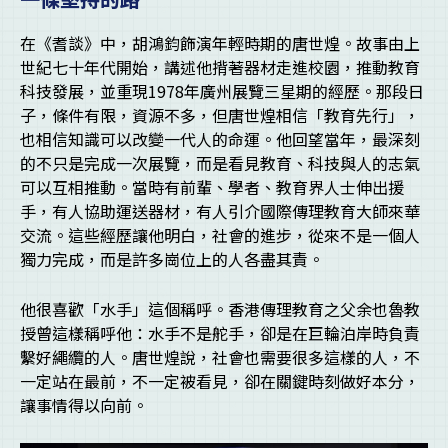
在《耆談》中，胡鴻鈞飾演年輕時期的唐世煌。故事由上
世紀七十年代開始，講述他揹著器材走進校園，推動教育
科技發展，並重現1978年廣州展覽三星期的經歷。那段日
子，條件有限，資源不多，但唐世煌相信「教育先行」，
也相信知識可以改變一代人的命運。他回望當年，最深刻
的不只是完成一次展覽，而是看見教育、科技與人的志氣
可以互相推動。當時有前輩、學者、教育界人士伸出援
手，有人協助運送器材，有人引介國際傳理教育大師來華
交流。這些經歷讓他明白，社會的進步，從來不是一個人
獨力完成，而是許多崗位上的人各盡其責。
他很喜歡「水手」這個稱呼。香港傳理教育之父余也魯教
授曾這樣稱呼他：水手不是舵手，卻是在巨輪泊岸時負責
繫好繩纜的人。唐世煌說，社會也需要很多這樣的人，不
一定站在最前，不一定被看見，卻在關鍵時刻做好本分，
讓事情得以向前。