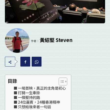
黃紹堅 Steven
作者：
目錄
一場首映，真正的主角是初心
打開一生牽掛
一條堅持的路
24位嘉賓，24種香港精神
只想給後來者一句話