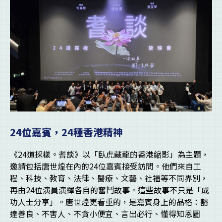
24位嘉賓，24種香港精神
《24道採樣。耆談》以「臥虎藏龍的香港縮影」為主題，
邀請包括唐世煌在內的24位嘉賓接受訪問。他們來自工
程、科技、教育、法律、醫療、文藝、社福等不同界別，
再由24位演員演繹各自的奮鬥故事。這些故事不只是「成
功人士分享」。唐世煌更看重的，是嘉賓身上的品格：豁
達善良、不害人、不貪小便宜、言出必行、懂得知恩圖