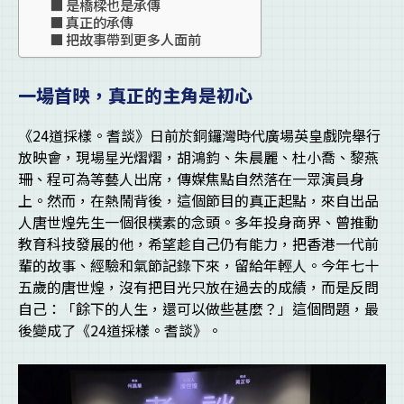
是橋樑也是承傳
真正的承傳
把故事帶到更多人面前
一場首映，真正的主角是初心
《24道採樣。耆談》日前於銅鑼灣時代廣場英皇戲院舉行
放映會，現場星光熠熠，胡鴻鈞、朱晨麗、杜小喬、黎燕
珊、程可為等藝人出席，傳媒焦點自然落在一眾演員身
上。然而，在熱鬧背後，這個節目的真正起點，來自出品
人唐世煌先生一個很樸素的念頭。多年投身商界、曾推動
教育科技發展的他，希望趁自己仍有能力，把香港一代前
輩的故事、經驗和氣節記錄下來，留給年輕人。今年七十
五歲的唐世煌，沒有把目光只放在過去的成績，而是反問
自己：「餘下的人生，還可以做些甚麼？」這個問題，最
後變成了《24道採樣。耆談》。