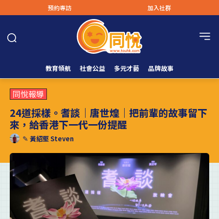
預約專訪
加入社群
教育領航
社會公益
多元才藝
品牌故事
同悅報導
24道採樣。耆談｜唐世煌｜把前輩的故事留下
來，給香港下一代一份提醒
✎
黃紹堅 Steven