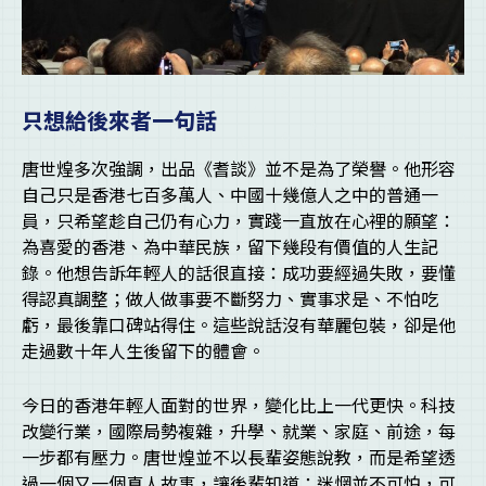
只想給後來者一句話
唐世煌多次強調，出品《耆談》並不是為了榮譽。他形容
自己只是香港七百多萬人、中國十幾億人之中的普通一
員，只希望趁自己仍有心力，實踐一直放在心裡的願望：
為喜愛的香港、為中華民族，留下幾段有價值的人生記
錄。他想告訴年輕人的話很直接：成功要經過失敗，要懂
得認真調整；做人做事要不斷努力、實事求是、不怕吃
虧，最後靠口碑站得住。這些說話沒有華麗包裝，卻是他
走過數十年人生後留下的體會。
今日的香港年輕人面對的世界，變化比上一代更快。科技
改變行業，國際局勢複雜，升學、就業、家庭、前途，每
一步都有壓力。唐世煌並不以長輩姿態說教，而是希望透
過一個又一個真人故事，讓後輩知道：迷惘並不可怕，可