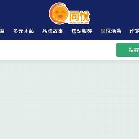
益
多元才藝
品牌故事
焦點報導
同悅活動
作
搜尋