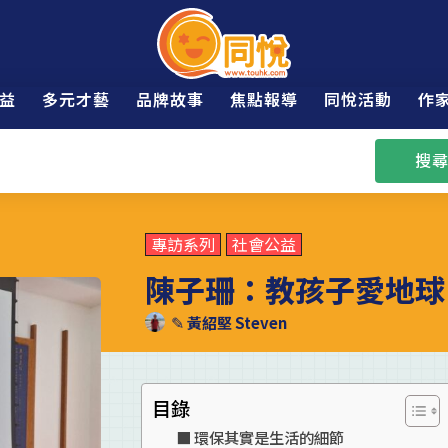
益
多元才藝
品牌故事
焦點報導
同悅活動
作
搜尋
專訪系列
社會公益
陳子珊：教孩子愛地球
✎
黃紹堅 Steven
目錄
環保其實是生活的細節