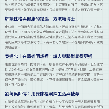
動，還將公益的價值深植於家庭中，影響著她的孩子、身邊的朋友，甚
至整個社群。她不談高尚理想，只說實際行動，卻讓人聽了心頭一暖。
解讀性格與健康的鑰匙｜方淑範博士
皮紋學，一個過去可能鮮為人知的學科，近年來逐漸引起關注。尤其在
現代社會中，隨著人們對自我探索的需求增加，這門學問被認為能幫助
我們深入理解自身的性格特質及健康狀況。在這次專訪中，我們特別邀
請到皮紋學專家方淑範博士，為我們分享她多年來在這個領域的研究與
實踐經驗。
吳運忠｜在藝術圍爐裡，讓人與藝術靠得更近
走進位於街角的一間地舖，第一眼看去或許不覺得特別寬敞，但吳運忠
Eric笑著指出，這個空間其實有兩層，樓底也非常高。他說，正是這種
結構讓他第一眼就愛上了這個地方。這裡並非傳統的藝術空間，而是一
個充滿可能性的「藝術圍爐」，不僅能讓藝術發生，更希望讓人聚在一
起、互相取暖。
劉萬梁師傅：用雙節棍演繹生活與使命
在這個資訊萬變的時代，或許你曾在社交平台看到一群人揮舞著雙節
棍，或許你曾在街頭看到孩子、青年、甚至長者在練習這項看似激烈的