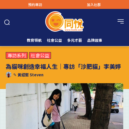
預約專訪
加入社群
教育領航
社會公益
多元才藝
品牌故事
專訪系列
社會公益
為貓咪創造幸福人生｜專訪「沙肥貓」李美婷
✎
黃紹堅 Steven