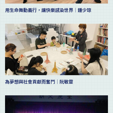
用生命舞動義行，讓快樂感染世界｜鍾少琼
為夢想與社會貢獻而奮鬥｜阮敏靈