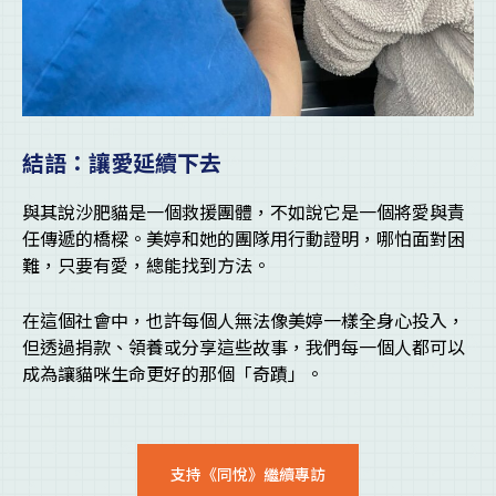
結語：讓愛延續下去
與其說沙肥貓是一個救援團體，不如說它是一個將愛與責
任傳遞的橋樑。美婷和她的團隊用行動證明，哪怕面對困
難，只要有愛，總能找到方法。
在這個社會中，也許每個人無法像美婷一樣全身心投入，
但透過捐款、領養或分享這些故事，我們每一個人都可以
成為讓貓咪生命更好的那個「奇蹟」。
支持《同悅》繼續專訪