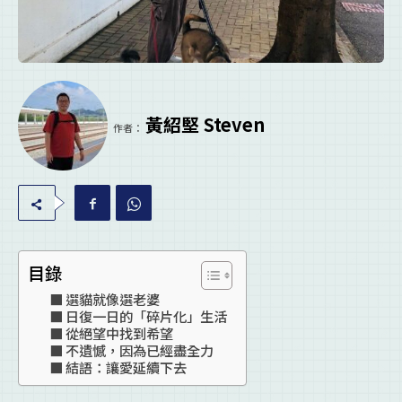
黃紹堅 Steven
作者：
目錄
選貓就像選老婆
日復一日的「碎片化」生活
從絕望中找到希望
不遺憾，因為已經盡全力
結語：讓愛延續下去