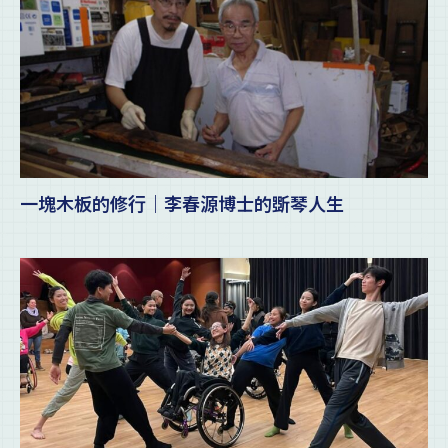
一塊木板的修行｜李春源博士的斲琴人生