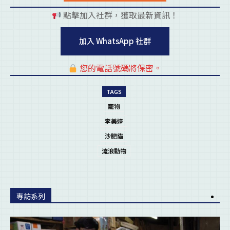
點擊加入社群，獲取最新資訊！
pl
加入 WhatsApp 社群
您的電話號碼將保密。
pl
TAGS
寵物
李美婷
沙肥貓
流浪動物
專訪系列