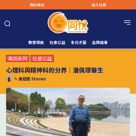
預約專訪
加入社群
教育領航
社會公益
多元才藝
品牌故事
專訪系列
社會公益
心理科與精神科的分界｜潘佩璆醫生
✎
黃紹堅 Steven