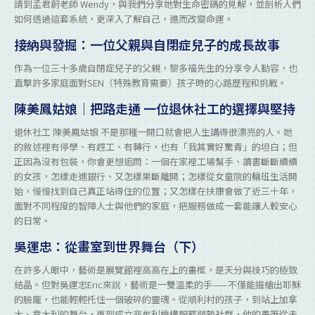
請到孟君蔚老師 Wendy，與我們分享她對生命密碼的見解，並剖析人們
如何透過這套系統，更深入了解自己，進而改變命運。
接納與發掘：一位父親與自閉症兒子的成長故事
作為一位三十多歲自閉症兒子的父親，黎多褔先生的分享令人動容，也
直擊許多家庭面對SEN（特殊教育需要）孩子時的心路歷程和挑戰。
陳美鳳姑娘｜把路走通 一位退休社工的選擇與堅持
退休社工 陳美鳳姑娘 不是那種一開口就會把人生講得很漂亮的人。她
的敘述裡有停學、有趕工、有轉行，也有「我其實好驚青」的坦白；但
正因為沒有包裝，你會更想追問：一個在家裡工場幫手、讀書斷斷續續
的女孩，怎樣走進銀行、又怎樣果斷離開；怎樣從女童院的輪班生活開
始，慢慢找到自己真正站得住的位置；又怎樣在扶康會做了近三十年，
面對不同程度的智障人士與他們的家庭，把服務做成一套能讓人較安心
的日常。
吳運忠：從畫室到世界舞台（下）
在許多人眼中，藝術是展覽館裡高高在上的畫框，是天分與技巧的極致
結晶。但對吳運忠Eric來說，藝術是一雙溫柔的手——不僅能描繪出耶穌
的臉龐，也能輕輕托住一個破碎的靈魂。從順利村的孩子，到站上加拿
大、意大利的舞台，再到成立非牟利機構服務弱勢社群，他的畫筆從未