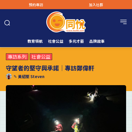
預約專訪
加入社群
教育領航
社會公益
多元才藝
品牌故事
專訪系列
社會公益
守望者的堅守與承諾｜專訪鄭偉軒
✎
黃紹堅 Steven