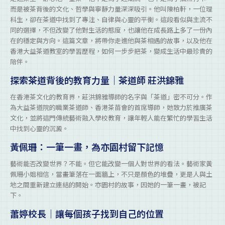
而是被茶背後的文化、哲學與寧靜力量深深吸引。他叫陳柏軒，一位理
科生，卻在茶道中找到了專注、自律與心靈的平衡。這段看似與主流不
同的選擇，不但改變了他對生活的態度，也讓他在成長路上多了一份內
在的穩定與方向。這篇文章，將帶你走進他與茶相遇的故事，以及他在
香港大益茶道教室的學習歷程，如何一步步把茶，變成生活中最珍貴的
陪伴。
探索茶道背後的教育力量｜茶道師 莊洪錦雅
在香港茶文化的教育界，莊洪錦雅導師的名字與「茶道」密不可分。作
為大益茶道院的職業茶道師、香港茶苗會的首席導師，她致力於推廣茶
文化，並將這門傳統藝術融入學校教育，讓年輕人能在繁忙的學習生活
中找到心靈的沉澱。
黃佩珊：一筆一畫，為亦園村留下記憶
藝術能否改變世界？不能。但它能改變一個人對世界的看法。藝術家黃
佩珊小姐相信，當畫筆落在一面牆上，不只是顏色的堆疊，更是人與土
地之間重新建立連結的開始。亦園村的故事，因她的一筆一畫，被記
下。
蕭婷校長｜讓每個孩子找到自己的位置