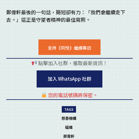
鄭偉軒最後的一句話，簡短卻有力：「我們會繼續走下
去。」這正是守望者精神的最佳寫照。
支持《同悅》繼續專訪
點擊加入社群，獲取最新資訊！
pl
加入 WhatsApp 社群
您的電話號碼將保密。
pl
TAGS
慈善機構
組織
鄭偉軒