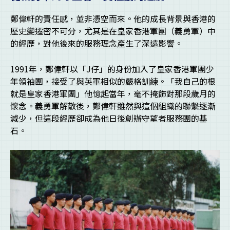
鄭偉軒的責任感，並非憑空而來。他的成長背景與香港的
歷史變遷密不可分，尤其是在皇家香港軍團（義勇軍）中
的經歷，對他後來的服務理念產生了深遠影響。
1991年，鄭偉軒以「J仔」的身份加入了皇家香港軍團少
年領袖團，接受了與英軍相似的嚴格訓練。「我自己的根
就是皇家香港軍團」他憶起當年，毫不掩飾對那段歲月的
懷念。義勇軍解散後，鄭偉軒雖然與這個組織的聯繫逐漸
減少，但這段經歷卻成為他日後創辦守望者服務團的基
石。