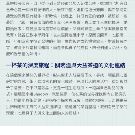
蕭婷校長笑言，自己從小到大曾經很想加入紀律部隊，雖然她也坦言自
己未必是一個很有紀律的人。後來回望，她相信這份志向，與中學時期
接受的教育很有關係。那時候，她遇上一群很有愛的老師，被照顧、被
栽培，也被一種有價值的教育文化深深影響。真正要作人生選擇時，她
開始思考：有甚麼事情是有永恆價值，又能夠影響生命？答案慢慢指向
教育。她曾任教中學兩年，後來選擇走進小學。原因很簡單，也很清
晰：小朋友愈早得到合適的引導，生命被建立的機會愈大。對蕭校長而
言，教育不只是教授知識，而是參與孩子的成長，陪他們建立品格、態
度和對學習的熱情。
一杯茶的深度旅程：關琬潼與大益茶道的文化連結
在這個越來越快的世界裡，越來越多人想要慢下來，尋找一種能讓心靈
靜定的方式。茶，這項古老的文化載體，在現代人的生活中，重新被賦
予了意義。它不只是飲品，更是一種生活態度，一種與自己對話的方
式。關琬潼小姐Shadow，就是這樣一位在茶的世界裡找到內在節奏的
人。她從小與茶結緣，經過多年探索與沉澱，最終選擇進一步走進由莊
洪錦雅老師主導的大益茶道課程。透過她的學習歷程，我們看見了茶的
深度，也看見了人與文化之間動人的連結。