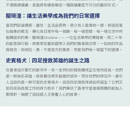
不僅精通繪畫，更能將刺繡發展成一種與繪畫密不可分的藝術形式。
關琬潼：讓生活美學成為我們的日常選擇
當我們談論療癒、靈性、生活品質時，很少有人能像她一樣，把這些看
似抽象的概念，轉化為日常中每一頓飯、每一個空間、每一場交流中所
能觸碰到的美。關琬潼Shadow —— 一位生活美學的實踐者，用二十年
的創意與行動，將美育從藝術館帶入我們的餐桌與日常。一如她的作品
與理念，她相信，美，不是遠方的風景，而是我們每一個當下的選擇。
史賓格犬｜四足搜救英雄的誕生之路
在香港這片繁忙的都市中，有一支特別的搜救團隊正在悄然成長。他們
是一群無名英雄，肩負著找尋失蹤者的使命。而在他們的隊伍中，最引
人注目的是一群可愛的史賓格犬。這些四足搜救隊員如何誕生？它們又
如何成為救援工作的得力助手？我們專訪了香港守望者服務團的創始人
鄭偉軒，揭開了這段感人又振奮人心的故事。