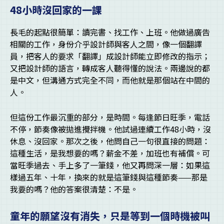
48小時沒回家的一課
長毛的起點很簡單：讀完書、找工作、上班。他做過廣告
相關的工作，身份介乎設計師與客人之間，像一個翻譯
員，把客人的要求「翻譯」成設計師能立即修改的指示；
又把設計師的語言，轉成客人聽得懂的說法。兩邊說的都
是中文，但溝通方式完全不同，而他就是那個站在中間的
人。
但這份工作最沉重的部分，是時間。每逢節日旺季，電話
不停，節奏像被拋進攪拌機。他試過連續工作48小時，沒
休息、沒回家。那次之後，他問自己一句很直接的問題：
這種生活，是我想要的嗎？薪金不差，加班也有補償。可
當旺季過去、手上多了一筆錢，他又再問深一層：如果這
樣過五年、十年，換來的就是這筆錢與這種節奏——那是
我要的嗎？他的答案很清楚：不是。
童年的願望沒有消失，只是等到一個時機被叫