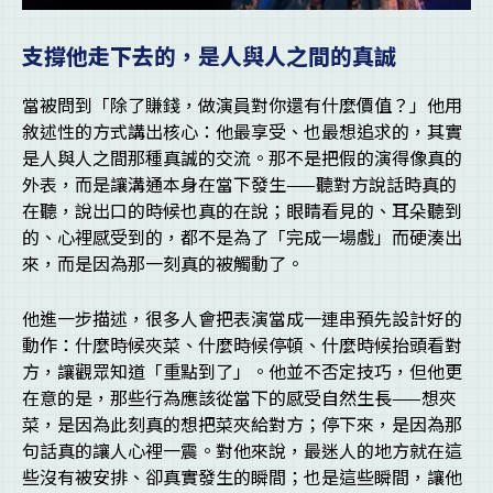
支撐他走下去的，是人與人之間的真誠
當被問到「除了賺錢，做演員對你還有什麼價值？」他用
敘述性的方式講出核心：他最享受、也最想追求的，其實
是人與人之間那種真誠的交流。那不是把假的演得像真的
外表，而是讓溝通本身在當下發生——聽對方說話時真的
在聽，說出口的時候也真的在說；眼睛看見的、耳朵聽到
的、心裡感受到的，都不是為了「完成一場戲」而硬湊出
來，而是因為那一刻真的被觸動了。
他進一步描述，很多人會把表演當成一連串預先設計好的
動作：什麼時候夾菜、什麼時候停頓、什麼時候抬頭看對
方，讓觀眾知道「重點到了」。他並不否定技巧，但他更
在意的是，那些行為應該從當下的感受自然生長——想夾
菜，是因為此刻真的想把菜夾給對方；停下來，是因為那
句話真的讓人心裡一震。對他來說，最迷人的地方就在這
些沒有被安排、卻真實發生的瞬間；也是這些瞬間，讓他