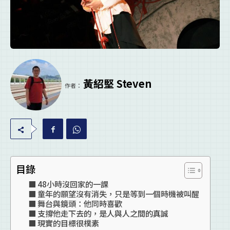
黃紹堅 Steven
作者：
目錄
48小時沒回家的一課
童年的願望沒有消失，只是等到一個時機被叫醒
舞台與鏡頭：他同時喜歡
支撐他走下去的，是人與人之間的真誠
現實的目標很樸素