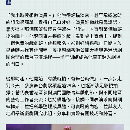
醒
「我小時候想做演員。」他說得輕描淡寫，甚至承認當時
的想像很簡單：覺得自己口才好，演員好像就是靠說話、
靠表達。那個願望曾經只停留在「想法」。直到某個加班
後的晚上，他跟同事去餐廳吃飯，看到桌上宣傳卡，提到
一個免費的戲劇班。他想報名，卻剛好錯過截止日期。於
是他轉去找其他課程，最後報讀香港公開大學與香港話劇
團合辦的舞台表演課程——半年訓練成為他真正踏入劇場
的門口。
從那時起，他開始「有戲就拍，有舞台就做」，一步步走
到今天：參演舞台劇累積超過29套，也逐漸涉足影視拍
攝；曾代表香港區參與澳門國際青年戲劇節，與不同地區
的藝術工作者交流；也持續進修，接觸不同表演系統與訓
練框架，並把所學整理成具體、可實踐的內容，並與友人
定期舉辦戲劇研究小組，分享和實際有關技巧和練習。