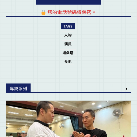
您的電話號碼將保密。
pl
TAGS
人物
演員
謝燊培
長毛
專訪系列