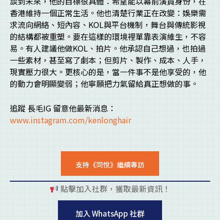
談到未來，他的目標很具體：希望能以幕前演員身份，在
香港維持一個正常生活。他也清楚行業正在改變：娛樂需
求流向網絡、短內容、KOL與平台機制，舞台與傳統影視
的結構都被重塑。要在這樣的環境裡單靠表演維生，不容
易。有人建議他做KOL、拍片。他承認自己想過，也拍過
一些素材，甚至寫了劇本；但剪片、製作、成本、人手，
現實壓力很大。更核心的是，當一件事不是他享受的，他
的動力會明顯變弱；他寧願把力氣留給真正想做的事。
追蹤 長毛IG 留意他最新消息：
www.instagram.com/kenlonghair
支持《同悅》繼續專訪
點擊加入社群，獲取最新資訊！
pl
加入 WhatsApp 社群