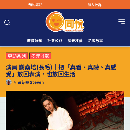
預約專訪
加入社群
教育領航
社會公益
多元才藝
品牌故事
專訪系列
多元才藝
演員 謝燊培(長毛)｜把「真看、真聽、真感
受」放回表演，也放回生活
✎
黃紹堅 Steven