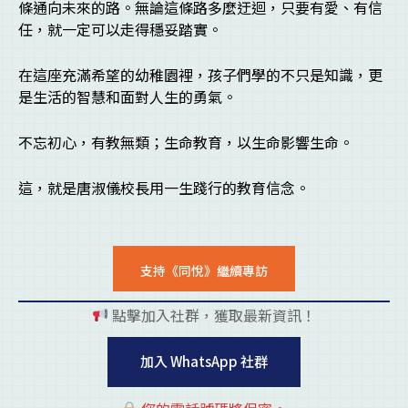
條通向未來的路。無論這條路多麼迂迴，只要有愛、有信
任，就一定可以走得穩妥踏實。
在這座充滿希望的幼稚園裡，孩子們學的不只是知識，更
是生活的智慧和面對人生的勇氣。
不忘初心，有教無類；生命教育，以生命影響生命。
這，就是唐淑儀校長用一生踐行的教育信念。
支持《同悅》繼續專訪
點擊加入社群，獲取最新資訊！
pl
加入 WhatsApp 社群