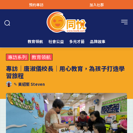
預約專訪
加入社群
教育領航
社會公益
多元才藝
品牌故事
專訪系列
教育領航
專訪｜唐淑儀校長｜用心教育，為孩子打造學
習旅程
✎
黃紹堅 Steven