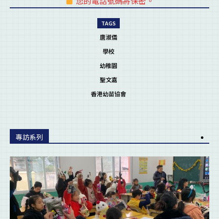
您的電話號碼將保密。
pl
TAGS
唐淑儀
學校
幼稚園
聖文嘉
香港幼苗協會
專訪系列