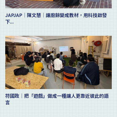
JAPJAP｜陳文慧｜讓廚餘變成教材，用科技啟發
下...
符國政｜把「遊戲」做成一種讓人更靠近彼此的語
言